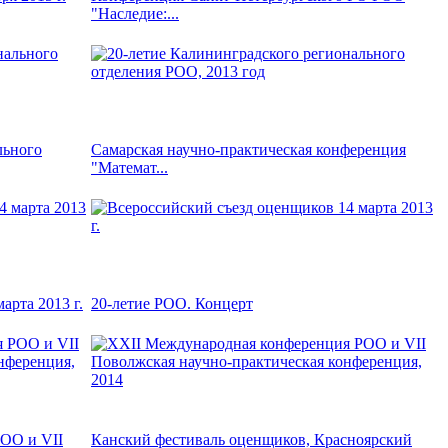
"Наследие:...
льного
Самарская научно-практическая конференция
"Математ...
арта 2013 г.
20-летие РОО. Концерт
ОО и VII
Канский фестиваль оценщиков, Красноярский