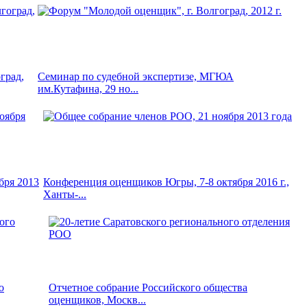
град,
Семинар по судебной экспертизе, МГЮА
им.Кутафина, 29 но...
бря 2013
Конференция оценщиков Югры, 7-8 октября 2016 г.,
Ханты-...
о
Отчетное собрание Российского общества
оценщиков, Москв...