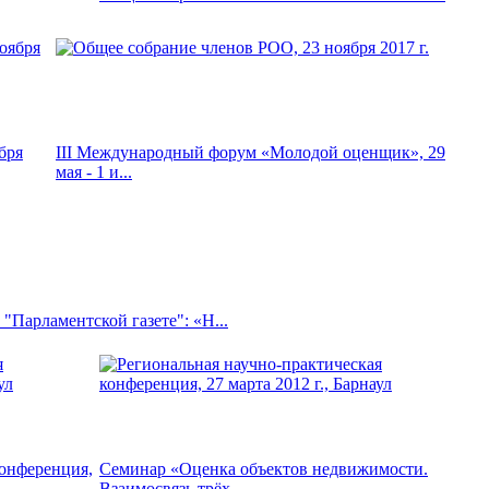
бря
III Международный форум «Молодой оценщик», 29
мая - 1 и...
"Парламентской газете": «Н...
конференция,
Семинар «Оценка объектов недвижимости.
Взаимосвязь трёх...