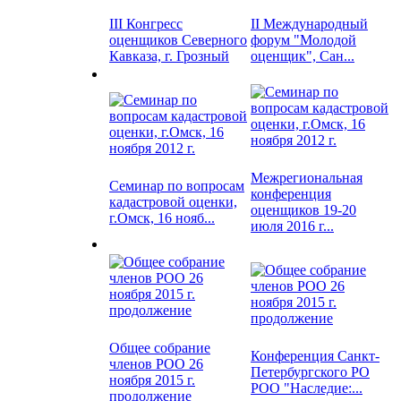
III Конгресс
II Международный
оценщиков Северного
форум "Молодой
Кавказа, г. Грозный
оценщик", Сан...
Межрегиональная
Семинар по вопросам
конференция
кадастровой оценки,
оценщиков 19-20
г.Омск, 16 нояб...
июля 2016 г...
Общее собрание
Конференция Санкт-
членов РОО 26
Петербургского РО
ноября 2015 г.
РОО "Наследие:...
продолжение