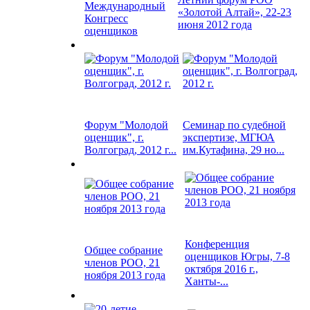
Международный
«Золотой Алтай», 22-23
Конгресс
июня 2012 года
оценщиков
Форум "Молодой
Семинар по судебной
оценщик", г.
экспертизе, МГЮА
Волгоград, 2012 г...
им.Кутафина, 29 но...
Конференция
Общее собрание
оценщиков Югры, 7-8
членов РОО, 21
октября 2016 г.,
ноября 2013 года
Ханты-...