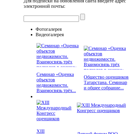
Для подписки на обновления сайта введите адрес
электронной почты:
Фотогалерея
Видеогалерея
Семинар «Оценка
Общество оценщиков
объектов
Татарстана. Семинар
недвижимости.
и общее собрание...
Взаимосвязь трёх...
XIII
Летний форум РОО