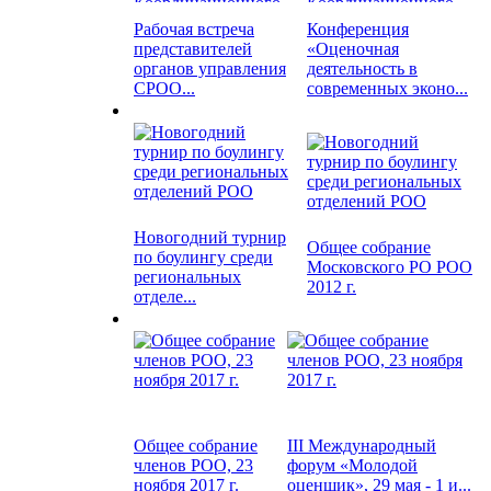
Рабочая встреча
Конференция
представителей
«Оценочная
органов управления
деятельность в
СРОО...
современных эконо...
Новогодний турнир
Общее собрание
по боулингу среди
Московского РО РОО
региональных
2012 г.
отделе...
Общее собрание
III Международный
членов РОО, 23
форум «Молодой
ноября 2017 г.
оценщик», 29 мая - 1 и...