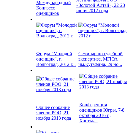
Международный
«Золотой Алтай», 22-23
Конгресс
июня 2012 года
оценщиков
Форум "Молодой
Семинар по судебной
оценщик", г.
экспертизе, МГЮА
Волгоград, 2012 г...
им.Кутафина, 29 но...
Конференция
Общее собрание
оценщиков Югры, 7-8
членов РОО, 21
октября 2016 г.,
ноября 2013 года
Ханты-...