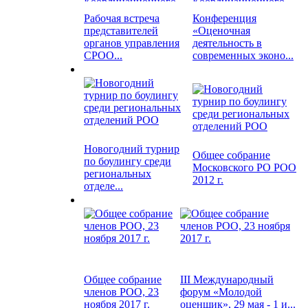
Рабочая встреча
Конференция
представителей
«Оценочная
органов управления
деятельность в
СРОО...
современных эконо...
Новогодний турнир
Общее собрание
по боулингу среди
Московского РО РОО
региональных
2012 г.
отделе...
Общее собрание
III Международный
членов РОО, 23
форум «Молодой
ноября 2017 г.
оценщик», 29 мая - 1 и...