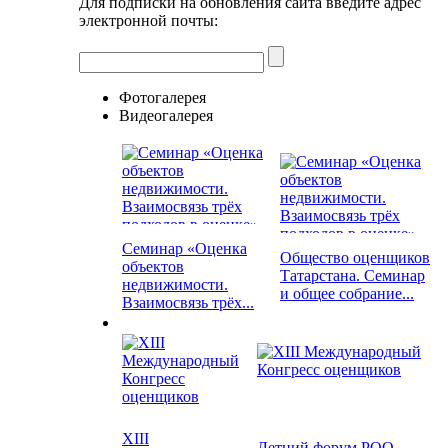
Для подписки на обновления сайта введите адрес
электронной почты:
Фотогалерея
Видеогалерея
Семинар «Оценка
Общество оценщиков
объектов
Татарстана. Семинар
недвижимости.
и общее собрание...
Взаимосвязь трёх...
XIII
Летний форум РОО