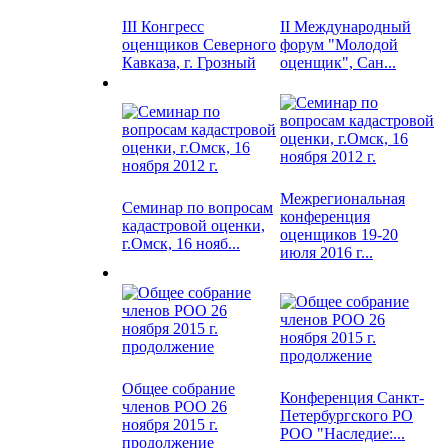
III Конгресс
II Международный
оценщиков Северного
форум "Молодой
Кавказа, г. Грозный
оценщик", Сан...
Межрегиональная
Семинар по вопросам
конференция
кадастровой оценки,
оценщиков 19-20
г.Омск, 16 нояб...
июля 2016 г...
Общее собрание
Конференция Санкт-
членов РОО 26
Петербургского РО
ноября 2015 г.
РОО "Наследие:...
продолжение