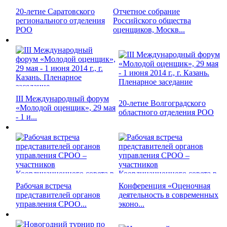
20-летие Саратовского
Отчетное собрание
регионального отделения
Российского общества
РОО
оценщиков, Москв...
III Международный форум
20-летие Волгоградского
«Молодой оценщик», 29 мая
областного отделения РОО
- 1 и...
Рабочая встреча
Конференция «Оценочная
представителей органов
деятельность в современных
управления СРОО...
эконо...