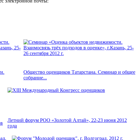
ес электронной почты:
и.
Общество оценщиков Татарстана. Семинар и общее
собрание...
Летний форум РОО «Золотой Алтай», 22-23 июня 2012
ов
года