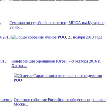
,
Семинар по судебной экспертизе, МГЮА им.Кутафина,
29 но...
2013
Конференция оценщиков Югры, 7-8 октября 2016 г.,
Ханты-...
деления
Отчетное собрание Российского общества оценщиков,
Москв...