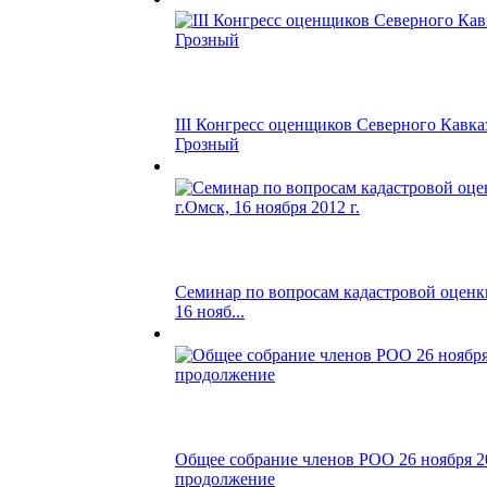
III Конгресс оценщиков Северного Кавказа
Грозный
Семинар по вопросам кадастровой оценки
16 нояб...
Общее собрание членов РОО 26 ноября 20
продолжение