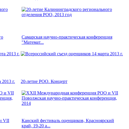
го
Самарская научно-практическая конференция
"Математ...
 2013 г.
20-летие РОО. Концерт
и VII
Канский фестиваль оценщиков, Красноярский
край, 19-20 а...