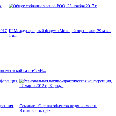
2017
III Международный форум «Молодой оценщик», 29 мая -
1 и...
ламентской газете": «Н...
еренция,
Семинар «Оценка объектов недвижимости.
Взаимосвязь трёх...