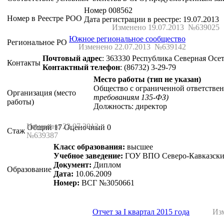
Номер 008562
Номер в Реестре РОО
Дата регистрации в реестре: 19.07.2013
Изменено 19.07.2013 №639025
Южное региональное сообщество
Региональное РО
Изменено 22.07.2013 №639142
Почтовый адрес
: 363330 Республика Северная Осет
Контакты
Контактный телефон
: (86732) 3-29-79
Место работы (тип не указан)
Общество с ограниченной ответстве
Организация (место
требованиям 135-ФЗ)
работы)
Должность: директор
Изменено 22.07.2013
Общий 17 Оценочный 0
Стаж
№639387
Класс образования:
высшее
Учебное заведение:
ГОУ ВПО Северо-Кавказский
Документ:
Диплом
Образование
Дата:
10.06.2009
Номер:
ВСГ №3050661
Отчет за I квартал 2015 года
Из