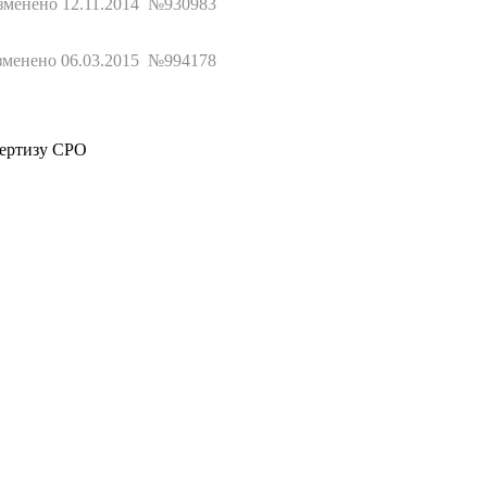
зменено 12.11.2014 №930983
менено 06.03.2015 №994178
пертизу СРО