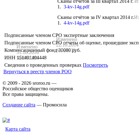
Сканы отчётов за III квартал 2014 г.
И
1.
3-kv-14g.pdf
Сканы отчётов за IV квартал 2014 г.
Из
1.
4-kv-14g.pdf
Подписанные членом СРО экспертные заключения
Изменено
Подписанные членом СРО отчеты об оценке, прошедшие экс
22.10.2014
Изменено
Компенсационный фонд
30000 руб.
№921375
31.10.2016
ИНН
151401404448
№1850289
Сведения о проведенных проверках
Посмотреть
Вернуться в реестр членов РОО
© 2009 - 2026 sroroo.ru —
Российское общество оценщиков
Все права защищены.
Создание сайта
— Промосила
Карта сайта