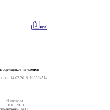
ь оценщиков из членов
енено 14.02.2019 №2894514
Изменено
10.01.2019
окументами СРО
№639022.637