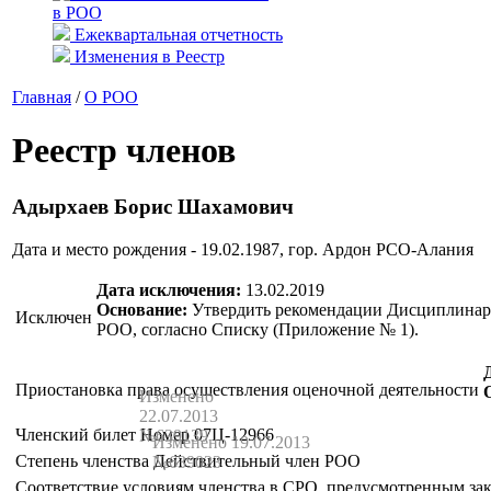
в РОО
Ежеквартальная отчетность
Изменения в Реестр
Главная
/
О РОО
Реестр членов
Адырхаев Борис Шахамович
Дата и место рождения - 19.02.1987, гор. Ардон РСО-Алания
Дата исключения:
13.02.2019
Основание:
Утвердить рекомендации Дисциплинарно
Исключен
РОО, согласно Списку (Приложение № 1).
Приостановка права осуществления оценочной деятельности
Изменено
22.07.2013
Членский билет
Номер 07Ц-12966
№639139
Изменено 19.07.2013
Степень членства
Действительный член РОО
№639023
Соответствие условиям членства в СРО, предусмотренным за