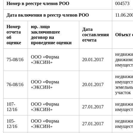
Номер в реестре членов РОО
004573
Дата включения в реестр членов РОО
11.06.20
Номер
юр. лицо
Дата
отчета
заключившее
составления
Объект 
об
договор на
отчета
оценке
проведение оценки
недвижи
ООО «Фирма
75-08/16
20.01.2017
движим
«ЭКСИН»
имущест
недвиж
ООО «Фирма
имущест
76-08/16
20.01.2017
«ЭКСИН»
земельн
участок
107-
ООО «Фирма
недвиж
27.01.2017
12/16
«ЭКСИН»
имущест
105-
ООО «Фирма
недвиж
27.01.2017
12/16
«ЭКСИН»
имущест