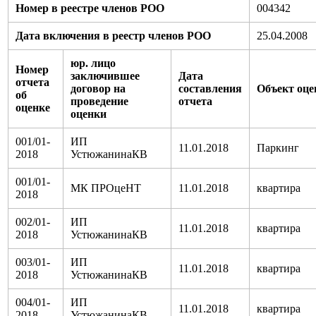
Номер в реестре членов РОО
004342
Дата включения в реестр членов РОО
25.04.2008
юр. лицо
Номер
заключившее
Дата
отчета
договор на
составления
Объект оце
об
проведение
отчета
оценке
оценки
001/01-
ИП
11.01.2018
Паркинг
2018
УстюжанинаКВ
001/01-
МК ПРОцеНТ
11.01.2018
квартира
2018
002/01-
ИП
11.01.2018
квартира
2018
УстюжанинаКВ
003/01-
ИП
11.01.2018
квартира
2018
УстюжанинаКВ
004/01-
ИП
11.01.2018
квартира
2018
УстюжанинаКВ