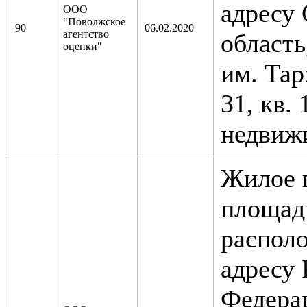
адресу 
ООО
"Поволжское
90
06.02.2020
агентство
область,
оценки"
им. Тар
31, кв.
недвиж
Жилое 
площадь
распол
адресу 
Федера