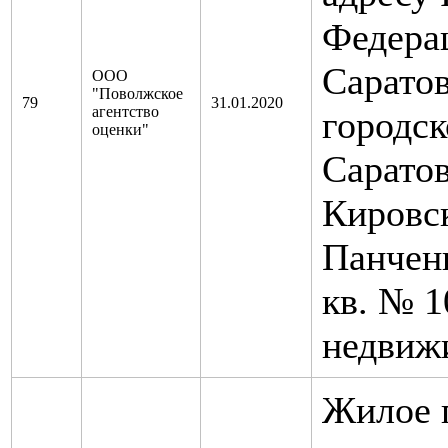
Федера
Саратов
ООО
"Поволжское
79
31.01.2020
агентство
городск
оценки"
Саратов
Кировск
Панченк
кв. № 1
недвиж
Жилое 