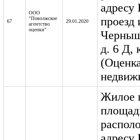
адресу 
ООО
проезд 
"Поволжское
67
29.01.2020
агентство
оценки"
Черныше
д. 6 Д,
(Оценк
недвиж
Жилое 
площадь
распол
адресу 