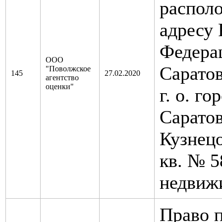
распол
адресу 
Федера
ООО
Саратов
"Поволжское
145
27.02.2020
агентство
оценки"
г. о. го
Саратов
Кузнецо
кв. № 5
недвиж
Право п