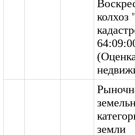
Воскрес
колхоз 
кадаст
64:09:0
(Оценк
недвиж
Рыночн
земельн
категор
земли