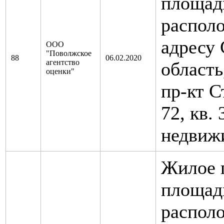
площадь
распол
адресу 
ООО
"Поволжское
88
06.02.2020
агентство
область
оценки"
пр-кт С
72, кв.
недвиж
Жилое 
площадь
распол