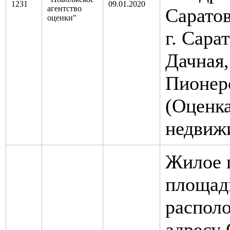
1231
09.01.2020
агентство
Саратов
оценки"
г. Сарат
Дачная,
Пионерс
(Оценк
недвиж
Жилое 
площадь
распол
адресу 