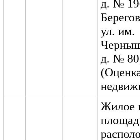
д. № 19
Берегов
ул. им.
Черныше
д. № 80
(Оценк
недвиж
Жилое 
площадь
распол