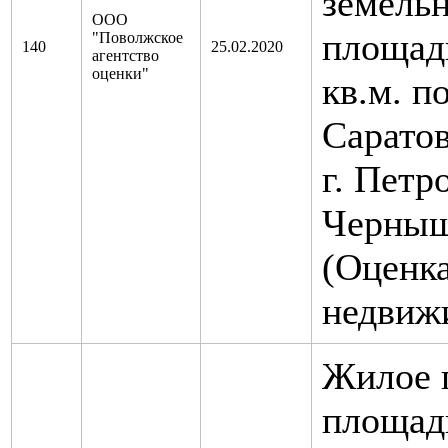
земельн
ООО
площад
"Поволжское
140
25.02.2020
агентство
оценки"
кв.м. п
Саратов
г. Петро
Черныше
(Оценк
недвиж
Жилое 
площадь