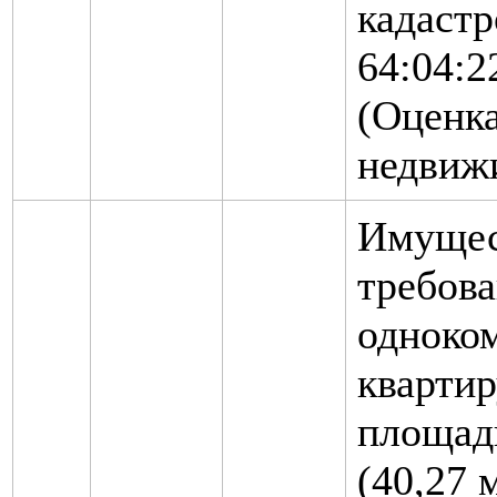
кадаст
64:04:2
(Оценк
недвиж
Имущес
требова
одноко
кварти
площад
(40,27 