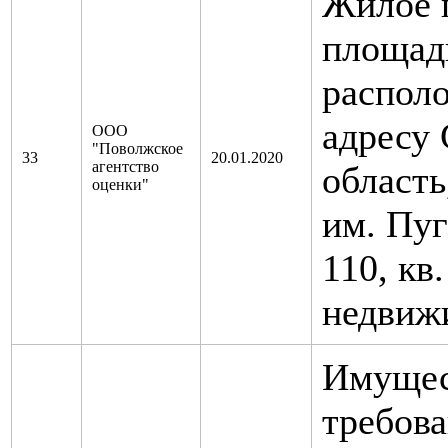
Жилое 
площадь
распол
адресу 
ООО
"Поволжское
33
20.01.2020
агентство
область,
оценки"
им. Пуг
110, кв
недвиж
Имущес
требова