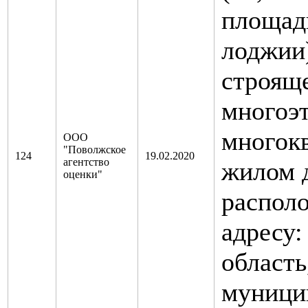
площад
лоджии)
строящ
многоэ
многок
ООО
"Поволжское
124
19.02.2020
агентство
жилом 
оценки"
распол
адресу:
область
муници