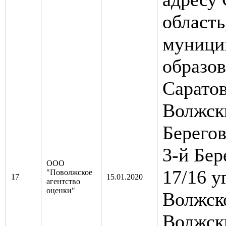
область
муници
образов
Саратов
Волжски
Берегов
3-й Бер
ООО
17/16 у
"Поволжское
17
15.01.2020
агентство
оценки"
Волжско
Волжски