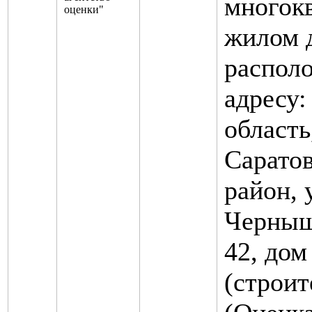
многок
оценки"
жилом 
распол
адресу:
област
Саратов
район, 
Черныше
42, дом
(строит