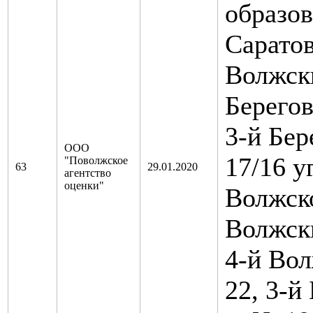
образов
Саратов
Волжски
Берегов
3-й Бер
ООО
17/16 у
"Поволжское
63
29.01.2020
агентство
оценки"
Волжско
Волжски
4-й Вол
22, 3-й