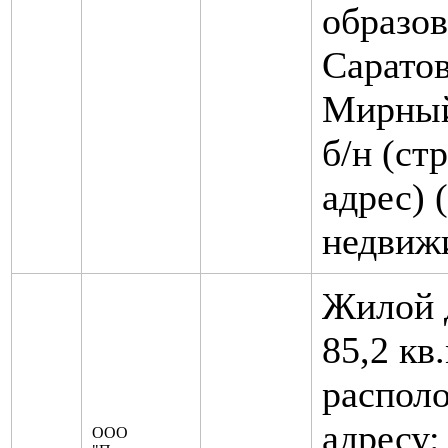
образов
Саратов
Мирный,
б/н (ст
адрес) 
недвиж
Жилой 
85,2 кв
распол
адресу:
ООО