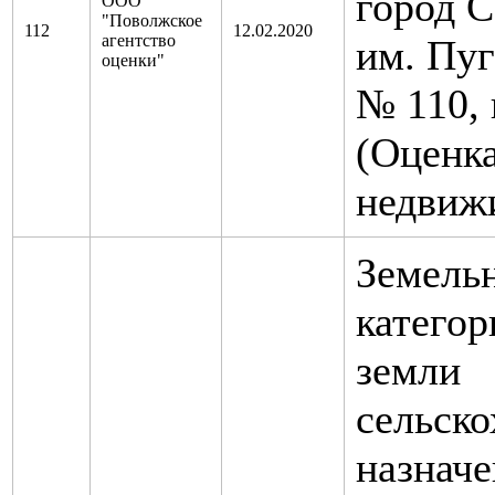
город С
ООО
"Поволжское
112
12.02.2020
агентство
им. Пуг
оценки"
№ 110, 
(Оценк
недвиж
Земельн
категор
земли
сельско
назначе