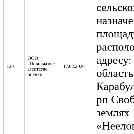
сельско
назначе
площадь
распол
адресу:
ООО
"Поволжское
120
17.02.2020
агентство
область
оценки"
Карабул
рп Сво
землях
«Неелов