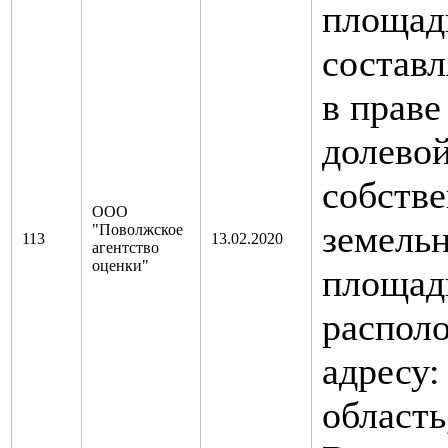
площадь
составл
в праве
долево
собстве
ООО
земель
"Поволжское
113
13.02.2020
агентство
оценки"
площад
распол
адресу:
область