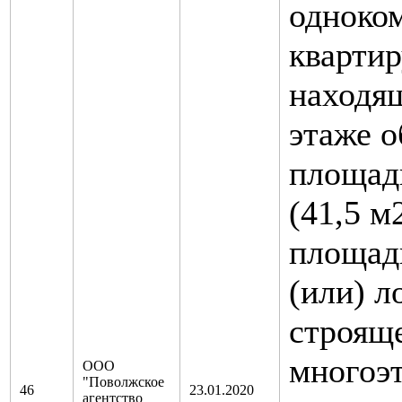
одноко
квартир
находя
этаже 
площад
(41,5 м
площад
(или) л
строящ
многоэ
ООО
"Поволжское
46
23.01.2020
агентство