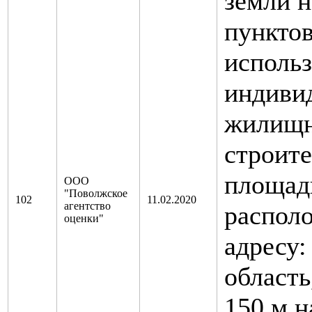
земли 
пунктов
использ
индиви
жилищ
строите
площадь
ООО
"Поволжское
102
11.02.2020
агентство
распол
оценки"
адресу:
область
150 м н