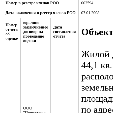
Номер в реестре членов РОО
002594
Дата включения в реестр членов РОО
03.01.2008
юр. лицо
Номер
заключившее
Дата
Объект
отчета
договор на
составления
об
проведение
отчета
оценке
оценки
Жилой 
44,1 кв
распол
земельн
площадь
по адре
ООО
"Поволжское