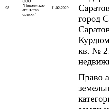
ООО
Саратовс
"Поволжское
98
11.02.2020
агентство
оценки"
город С
Саратов
Курдюмс
кв. № 2
недвиж
Право 
земельн
категор