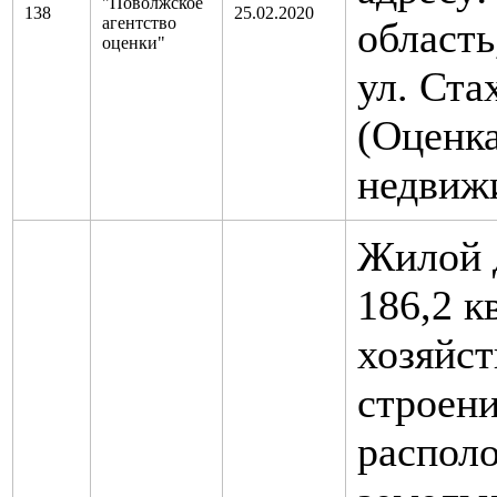
"Поволжское
138
25.02.2020
агентство
область
оценки"
ул. Стах
(Оценк
недвиж
Жилой 
186,2 к
хозяйс
строен
распол