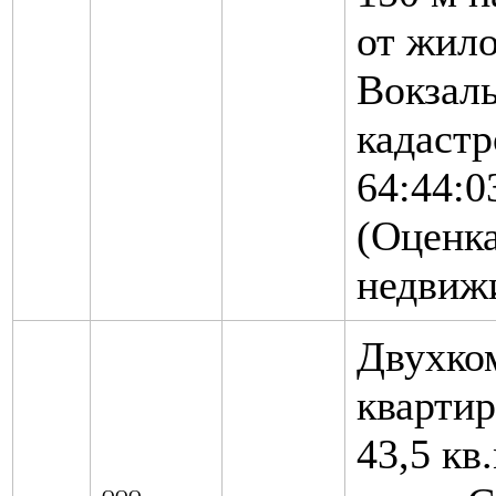
от жило
Вокзаль
кадаст
64:44:0
(Оценк
недвиж
Двухко
кварти
43,5 кв