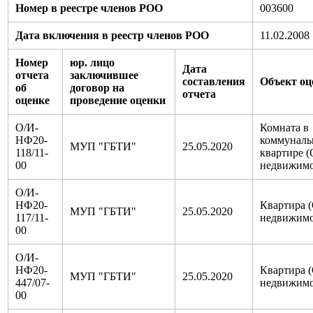
Номер в реестре членов РОО
003600
Дата включения в реестр членов РОО
11.02.2008
Номер
юр. лицо
Дата
отчета
заключившее
составления
Объект оц
об
договор на
отчета
оценке
проведение оценки
О/И-
Комната в
НФ20-
коммуналь
МУП "ГБТИ"
25.05.2020
118/11-
квартире 
00
недвижимо
О/И-
НФ20-
Квартира 
МУП "ГБТИ"
25.05.2020
117/11-
недвижимо
00
О/И-
НФ20-
Квартира 
МУП "ГБТИ"
25.05.2020
447/07-
недвижимо
00