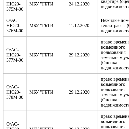
квартира (оце
НЮ20-
МБУ "ГБТИ"
24.12.2020
недвижимост
375М-00
О/АС-
Нежилые пом
НЮ20-
МБУ "ГБТИ"
11.12.2020
теплотрассы 
376М-00
недвижимост
право времен
возмездного
О/АС-
пользования
НЮ20-
МБУ "ГБТИ"
29.12.2020
земельным уч
377М-00
(Оценка
недвижимост
право времен
возмездного
О/АС-
пользования
НЮ20-
МБУ "ГБТИ"
29.12.2020
земельным уч
378М-00
(Оценка
недвижимост
право времен
возмездного
О/АС-
пользования