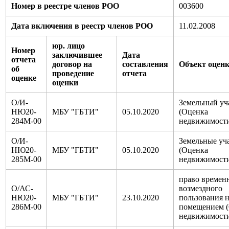
Номер в реестре членов РОО
003600
Дата включения в реестр членов РОО
11.02.2008
юр. лицо
Номер
заключившее
Дата
отчета
договор на
составления
Объект оцен
об
проведение
отчета
оценке
оценки
О/И-
Земельный уч
НЮ20-
МБУ "ГБТИ"
05.10.2020
(Оценка
284М-00
недвижимост
О/И-
Земельные уч
НЮ20-
МБУ "ГБТИ"
05.10.2020
(Оценка
285М-00
недвижимост
право времен
О/АС-
возмездного
НЮ20-
МБУ "ГБТИ"
23.10.2020
пользования 
286М-00
помещением 
недвижимост