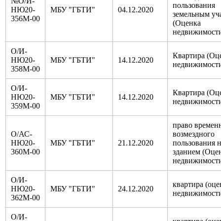
№О/И-
пользования
НЮ20-
МБУ "ГБТИ"
04.12.2020
земельным уч
356М-00
(Оценка
недвижимост
О/И-
Квартира (Оц
НЮ20-
МБУ "ГБТИ"
14.12.2020
недвижимост
358М-00
О/И-
Квартира (Оц
НЮ20-
МБУ "ГБТИ"
14.12.2020
недвижимост
359М-00
право времен
О/АС-
возмездного
НЮ20-
МБУ "ГБТИ"
21.12.2020
пользования 
360М-00
зданием (Оце
недвижимост
О/И-
квартира (оце
НЮ20-
МБУ "ГБТИ"
24.12.2020
недвижимост
362М-00
О/И-