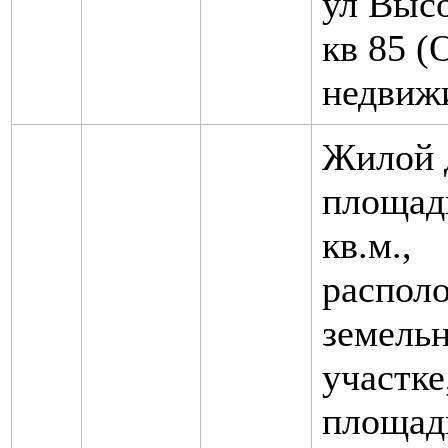
ул Высо
кв 85 (
недвиж
Жилой 
площад
кв.м.,
распол
земель
участке
площад