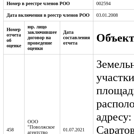
Номер в реестре членов РОО
002594
Дата включения в реестр членов РОО
03.01.2008
юр. лицо
Номер
заключившее
Дата
Объект
отчета
договор на
составления
об
проведение
отчета
оценке
оценки
Земель
участки
площад
распол
адресу:
ООО
Саратов
"Поволжское
458
01.07.2021
агентство