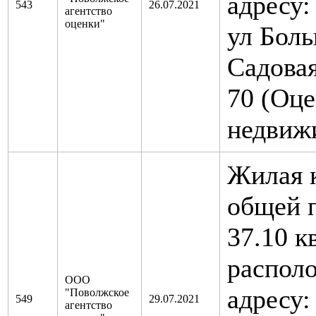
адресу:
543
26.07.2021
агентство
оценки"
ул Бол
Садовая
70 (Оце
недвиж
Жилая 
общей 
37.10 к
распол
ООО
адресу:
"Поволжское
549
29.07.2021
агентство