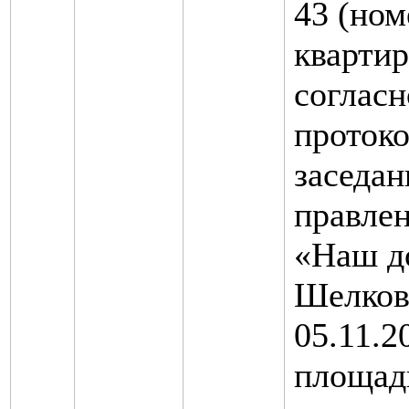
43 (ном
кварти
согласн
протоко
заседан
правле
«Наш д
Шелков
05.11.20
площад