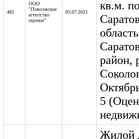
кв.м. п
ООО
"Поволжское
482
05.07.2021
агентство
Саратов
оценки"
область
Сарато
район, 
Соколов
Октябрь
5 (Оцен
недвиж
Жилой 