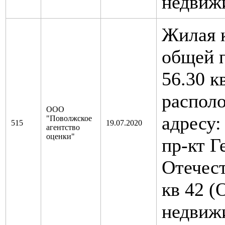
недвиж
Жилая 
общей 
56.30 к
распол
ООО
адресу:
"Поволжское
515
19.07.2020
агентство
оценки"
пр-кт Г
Отечест
кв 42 (
недвиж