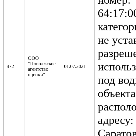
64:17:0
категор
не уста
разреш
ООО
использ
"Поволжское
472
01.07.2021
агентство
оценки"
под во
объекта
распол
адресу:
Саратов