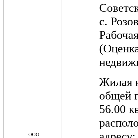
Советск
с. Розов
Рабочая,
(Оценк
недвиж
Жилая 
общей 
56.00 к
распол
адресу:
ООО