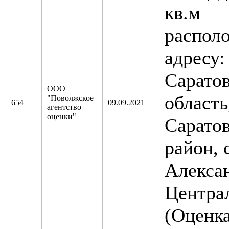
кв.м
распол
адресу:
Саратов
ООО
область
"Поволжское
654
09.09.2021
агентство
оценки"
Сарато
район, 
Алексан
Централ
(Оценк