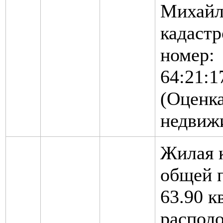
Михайл
кадаст
номер:
64:21:1
(Оценк
недвиж
Жилая 
общей 
63.90 к
распол