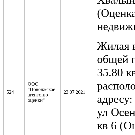
(Оценк
недвиж
Жилая 
общей 
35.80 к
распол
ООО
"Поволжское
524
23.07.2021
агентство
адресу:
оценки"
ул Осен
кв 6 (О