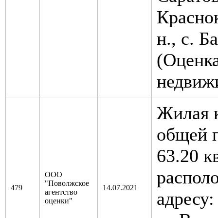
Краснок
н., с. Б
(Оценк
недвиж
Жилая 
общей 
63.20 к
распол
ООО
"Поволжское
479
14.07.2021
агентство
адресу:
оценки"