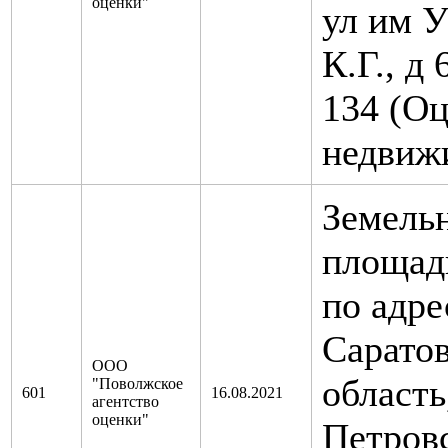
оценки"
ул им 
К.Г., д 
134 (Оц
недвиж
Земельн
площадь
по адре
Саратов
ООО
область
"Поволжское
601
16.08.2021
агентство
оценки"
Петров