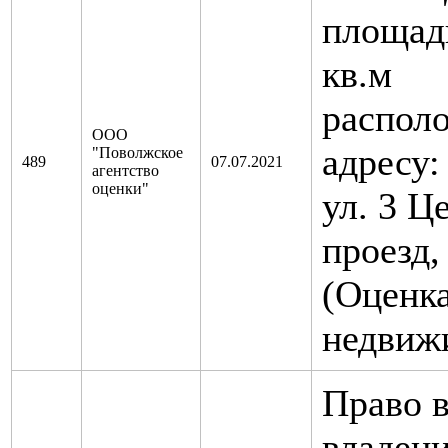
площад
кв.м
распол
ООО
адресу:
"Поволжское
489
07.07.2021
агентство
оценки"
ул. 3 
проезд,
(Оценк
недвиж
Право 
владени