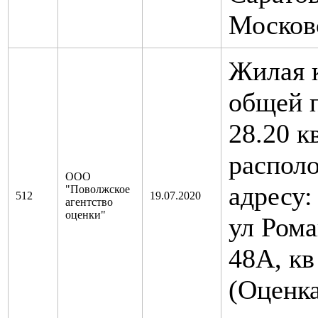
Московс
Жилая 
общей 
28.20 к
распол
ООО
адресу:
"Поволжское
512
19.07.2020
агентство
оценки"
ул Рома
48А, кв
(Оценк