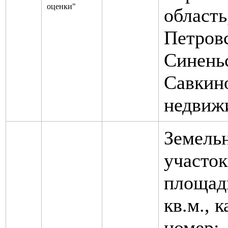
оценки"
область
Петров
Синеньс
Савкин
недвиж
Земель
участок
площад
кв.м., 
номер: