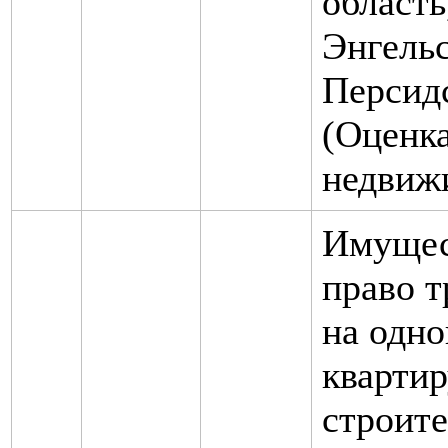
область,
Энгельс
Персидс
(Оценк
недвиж
Имущес
право т
на одн
квартир
строит