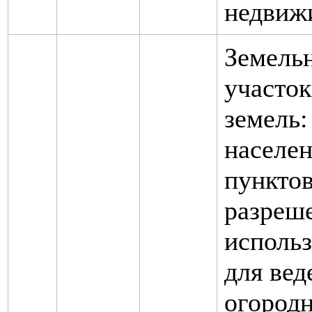
недвиж
Земель
участок
земель:
населе
пунктов
разреш
использ
для вед
огородн