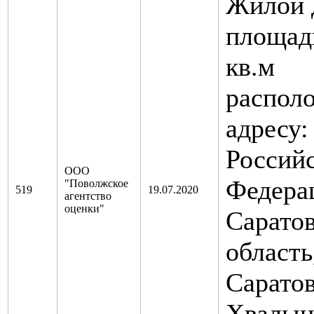
Жилой 
площад
кв.м
распол
адресу:
Россий
ООО
Федера
"Поволжское
519
19.07.2020
агентство
оценки"
Саратов
область,
Саратов
Хвалынс