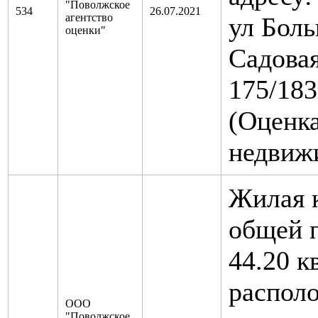
"Поволжское
534
26.07.2021
агентство
ул Бол
оценки"
Садовая
175/183
(Оценк
недвиж
Жилая 
общей 
44.20 к
распол
ООО
"Поволжское