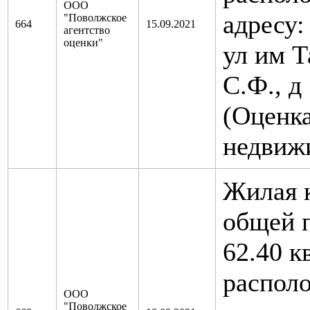
ООО
адресу:
"Поволжское
664
15.09.2021
агентство
оценки"
ул им Т
С.Ф., д 
(Оценк
недвиж
Жилая 
общей 
62.40 к
распол
ООО
"Поволжское