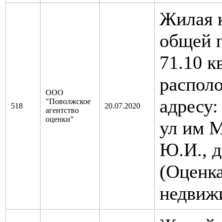
Жилая 
общей 
71.10 к
распол
ООО
адресу:
"Поволжское
518
20.07.2020
агентство
оценки"
ул им 
Ю.И., д
(Оценк
недвиж