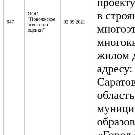
проекту
в стро
ООО
"Поволжское
647
02.09.2021
агентство
многоэ
оценки"
многок
жилом 
адресу:
Саратов
область
муници
образо
«Город 