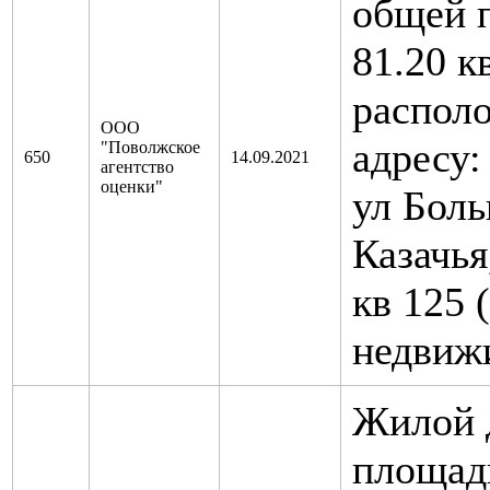
общей 
81.20 к
распол
ООО
адресу:
"Поволжское
650
14.09.2021
агентство
оценки"
ул Бол
Казачья
кв 125 
недвиж
Жилой 
площад