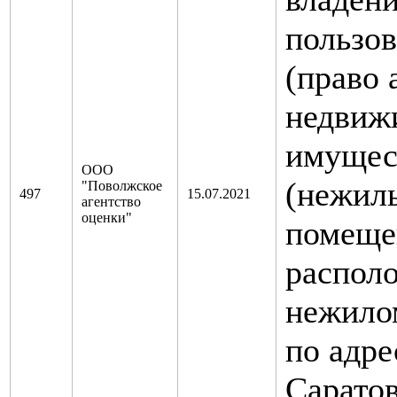
пользо
(право 
недви
имущес
ООО
(нежил
"Поволжское
497
15.07.2021
агентство
оценки"
помеще
распол
нежило
по адрес
Саратов