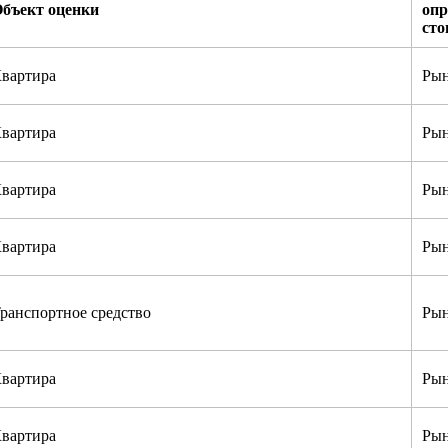
бъект оценки
опр
сто
вартира
Рын
вартира
Рын
вартира
Рын
вартира
Рын
ранспортное средство
Рын
вартира
Рын
вартира
Рын