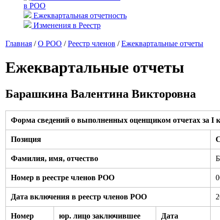
в РОО
Ежеквартальная отчетность
Изменения в Реестр
Главная
/
О РОО
/
Реестр членов
/
Ежеквартальные отчеты
Ежеквартальные отчеты
Барашкина Валентина Викторовна
Форма сведений о выполненных оценщиком отчетах за I к
Позиция
С
Фамилия, имя, отчество
Б
Номер в реестре членов РОО
0
Дата включения в реестр членов РОО
2
Номер
юр. лицо заключившее
Дата