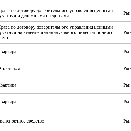
рава по договору доверительного управления ценными
Рын
умагами и денежными средствами
рава по договору доверительного управления ценными
умагами на ведение индивидуального инвестиционного
Рын
чета
вартира
Рын
илой дом
Рын
вартира
Рын
вартира
Рын
ранспортное средство
Рын