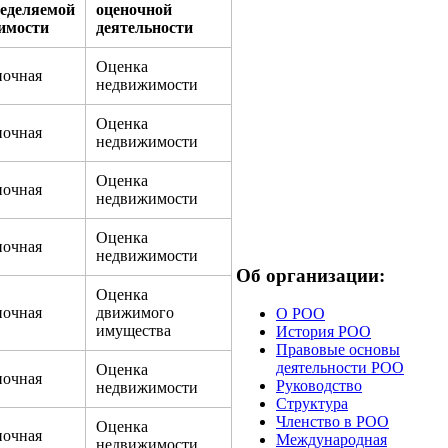
еделяемой
оценочной
имости
деятельности
Оценка
очная
недвижимости
Оценка
очная
недвижимости
Оценка
очная
недвижимости
Оценка
очная
недвижимости
Об организации:
Оценка
очная
движимого
О РОО
имущества
История РОО
Правовые основы
деятельности РОО
Оценка
очная
Руководство
недвижимости
Структура
Членство в РОО
Оценка
очная
Международная
недвижимости