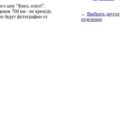
го шоу "Квиз, плиз!".
ков 700 км - не крюк))).
←
Выбрать другое
ро будут фотографии от
отделение