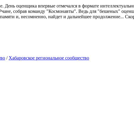
е. День оценщика впервые отмечался в формате интеллектуально
ане, собрав команду "Космонавты". Ведь для "бешеных" оценщи
в памяти и, несомненно, найдет и дальнейшее продолжение... Ско
тво
/
Хабаровское региональное сообщество