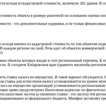
тся исходя из кадастровой стоимости, включили 282 здания. В с
 стоимость объекта в размере рыночной на основании оценки по
имости - это дополнительные издержки, и не только финансовые,
о исходя именно из кадастровой стоимости по тем объектам не
 каждом регионе он свой. Речь идет об объектах коммерческой
).
ые объекты которых входят в этот региональный перечень. К е
и. В соседнем Хабаровском крае (сравните масштабы регионов!
ить ставку налога на имущество. И такой вариант обсуждается. 
я ставка для исчисления налога устанавливается на уровне мун
алога на имущество организаций устанавливается региональным
ь такое право предусмотрено Налоговым кодексом, но фактически 
 налоговые льготы (а снижение ставки - это льгота) тем регио
 выравнивание из федерального бюджета. Минфин заставляет пр