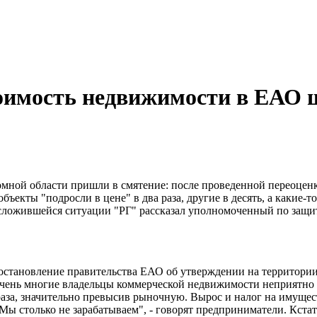
тоимость недвижимости в ЕАО 
ной области пришли в смятение: после проведенной переоценк
кты "подросли в цене" в два раза, другие в десять, а какие-то и
О сложившейся ситуации "РГ" рассказал уполномоченный по защи
постановление правительства ЕАО об утверждении на территории
очень многие владельцы коммерческой недвижимости неприятно
раза, значительно превысив рыночную. Вырос и налог на имущес
 "Мы столько не зарабатываем", - говорят предприниматели. Кст