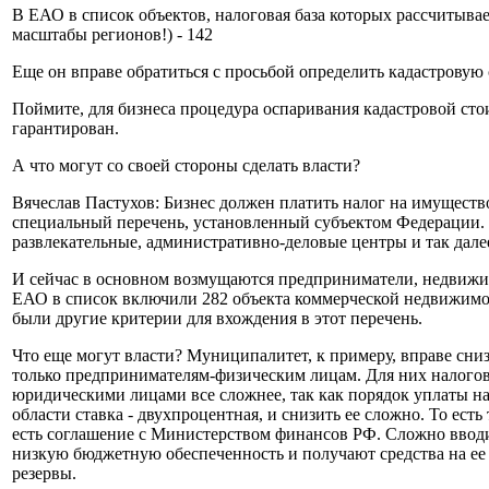
В ЕАО в список объектов, налоговая база которых рассчитывае
масштабы регионов!) - 142
Еще он вправе обратиться с просьбой определить кадастровую
Поймите, для бизнеса процедура оспаривания кадастровой сто
гарантирован.
А что могут со своей стороны сделать власти?
Вячеслав Пастухов: Бизнес должен платить налог на имуществ
специальный перечень, установленный субъектом Федерации. В
развлекательные, административно-деловые центры и так далее
И сейчас в основном возмущаются предприниматели, недвижим
ЕАО в список включили 282 объекта коммерческой недвижимост
были другие критерии для вхождения в этот перечень.
Что еще могут власти? Муниципалитет, к примеру, вправе сниз
только предпринимателям-физическим лицам. Для них налогова
юридическими лицами все сложнее, так как порядок уплаты н
области ставка - двухпроцентная, и снизить ее сложно. То ест
есть соглашение с Министерством финансов РФ. Сложно вводить
низкую бюджетную обеспеченность и получают средства на ее
резервы.