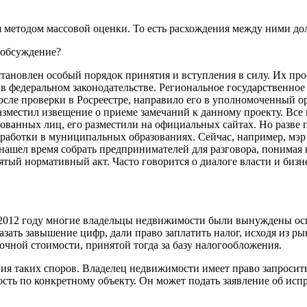
ная методом массовой оценки. То есть расхождения между ними 
 обсуждение?
тановлен особый порядок принятия и вступления в силу. Их про
в федеральном законодательстве. Региональное государственное
после проверки в Росреестре, направило его в уполномоченный ор
местил извещение о приеме замечаний к данному проекту. Все п
сованных лиц, его разместили на официальных сайтах. Но разве
оработки в муниципальных образованиях. Сейчас, например, мэр
 нашел время собрать предпринимателей для разговора, понимая 
ый нормативный акт. Часто говорится о диалоге власти и бизне
2012 году многие владельцы недвижимости были вынуждены оспа
казать завышение цифр, дали право заплатить налог, исходя из р
очной стоимости, принятой тогда за базу налогообложения.
ия таких споров. Владелец недвижимости имеет право запросить
ость по конкретному объекту. Он может подать заявление об исп