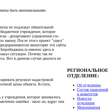
должны быть минимальными.
екты не подлежат обязательной
 бюджетное учреждение, которое
ган - департамент управления гос­
о закону. После этого проект "ушел"
 предприниматели мониторят эти сайты
 Биробиджана (а именно здесь в
накал ситуации. Почему так не
са. Вот в данном случае диалога не
РЕГИОНАЛЬНОЕ
ОТДЕЛЕНИЕ:
ривать результат кадастровой
ыночной цены объекта. Кстати,
Об отделении
Состав правлений
и комитетов
 у учреждения, которое занималось
Новости
равлении ошибки - мало ли, вдруг она
отделения
Мероприятия