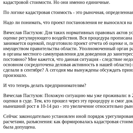
кадастровой стоимости. Но они именно единичные.
По логике кадастровая стоимость - это рыночная, определен
Надо ли понимать, что проект постановления не выносился на
Вячеслав Пастухов: Для таких нормативных правовых актов ус
оценке регулирующего воздействия. Вся процедура прописана 
занимается оценкой, подготовило проект отчета об оценке и, 
имуществом правительства области. Уполномоченный орган раз
в органы местного самоуправления для доведения до заинтере
постоянно? Мне кажется, что данная ситуация - следствие нед
основном сосредоточена деловая активность в нашей области)
сделали в сентябре? А сегодня мы вынуждены обсуждать принят
произошло.
И что теперь делать предпринимателям?
Вячеслав Пастухов: Похожую ситуацию мы уже проживали: в 
оценки в суде. Тем, кто прошел через эту процедуру и смог до
нынешний рост в 10-14 раз - это увеличение относительно рын
Сейчас законодательно установлен иной порядок урегулирован
расчетами, разъяснения: как формировалась кадастровая стоим
была допущена.