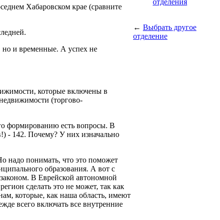
отделения
оседнем Хабаровском крае (сравните
←
Выбрать другое
следней.
отделение
 но и временные. А успех не
движимости, которые включены в
 недвижимости (торгово-
го формированию есть вопросы. В
) - 142. Почему? У них изначально
Но надо понимать, что это поможет
иципального образования. А вот с
 законом. В Еврейской автономной
регион сделать это не может, так как
нам, которые, как наша область, имеют
ежде всего включать все внутренние