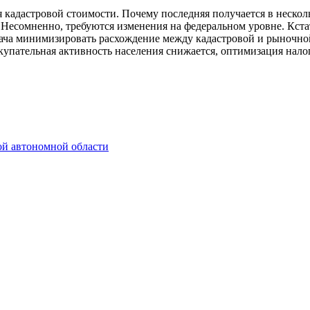
я кадастровой стоимости. Почему последняя получается в неско
. Несомненно, требуются изменения на федеральном уровне. Кста
адача минимизировать расхождение между кадастровой и рыночной
окупательная активность населения снижается, оптимизация нало
ой автономной области