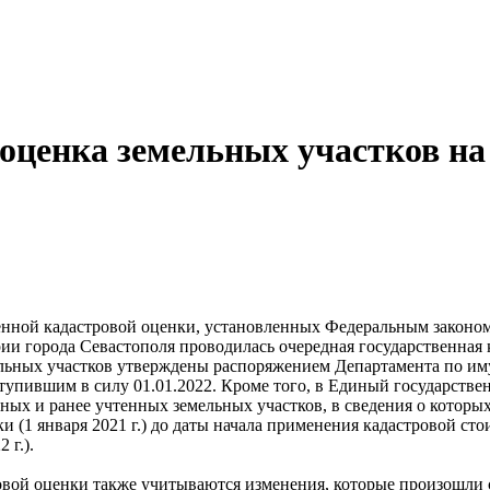
 оценка земельных участков н
енной кадастровой оценки, установленных Федеральным законом
рии города Севастополя проводилась очередная государственная
мельных участков утверждены распоряжением Департамента по 
тупившим в силу 01.01.2022. Кроме того, в Единый государств
ных и ранее учтенных земельных участков, в сведения о которы
и (1 января 2021 г.) до даты начала применения кадастровой ст
 г.).
ровой оценки также учитываются изменения, которые произошли 