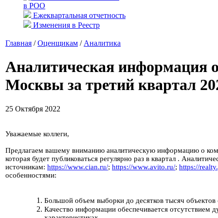
в РОО
Ежеквартальная отчетность
Изменения в Реестр
Главная
/
Оценщикам
/
Аналитика
Аналитическая информация о
Москвы за третий квартал 20
25 Октября 2022
Уважаемые коллеги,
Предлагаем вашему вниманию аналитическую информацию о комм
которая будет публиковаться регулярно раз в квартал
. Аналитиче
источникам:
https://www.cian.ru/
;
https://www.avito.ru/
;
https://realt
особенностями:
Большой объем выборки до десятков тысяч объектов
Качество информации обеспечивается отсутствием д
характеристиках.