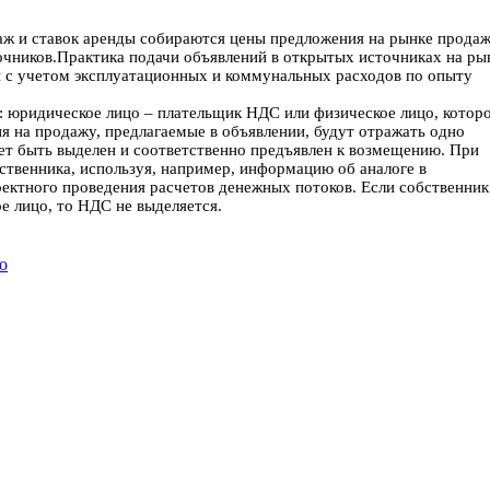
аж и ставок аренды собираются цены предложения на рынке продаж
очников.Практика подачи объявлений в открытых источниках на ры
 с учетом эксплуатационных и коммунальных расходов по опыту
м: юридическое лицо – плательщик НДС или физическое лицо, котор
я на продажу, предлагаемые в объявлении, будут отражать одно
ет быть выделен и соответственно предъявлен к возмещению. При
ственника, используя, например, информацию об аналоге в
ректного проведения расчетов денежных потоков. Если собственник
е лицо, то НДС не выделяется.
о