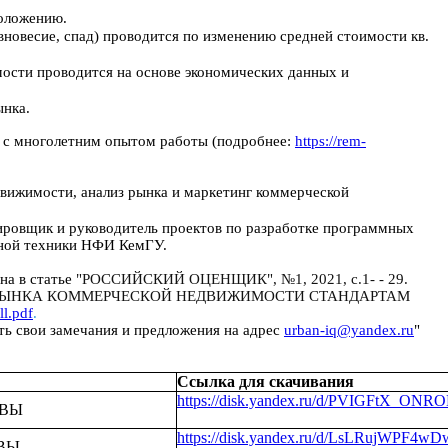
положению.
вновесие, спад) проводится по изменению средней стоимости кв.
ости проводится на основе экономических данных и
ынка.
 с многолетним опытом работы (подробнее:
https://rem-
движимости, анализ рынка и маркетинг коммерческой
ировщик и руководитель проектов по разработке программных
ьной техники НФИ КемГУ.
на в статье
"РОССИЙСКИЙ ОЦЕНЩИК", №1, 2021, с.1- - 29.
ИЗА РЫНКА КОММЕРЧЕСКОЙ НЕДВИЖИМОСТИ СТАНДАРТАМ
ll.pdf
.
ть свои замечания и предложения на адрес
urban-iq@yandex.ru
"
Ссылка для скачивания
https://disk.yandex.ru/d/PVIGFtX_ONR
КВЫ
https://disk.yandex.ru/d/LsLRujWPF4w
ВЫ