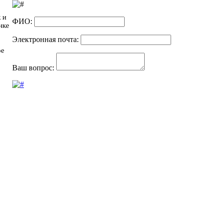
 и
ФИО:
нке
Электронная почта:
ое
Ваш вопрос: