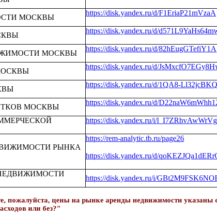
https://disk.yandex.ru/d/F1EriaP21mVzaA
ОСТИ МОСКВЫ
https://disk.yandex.ru/d/d571L9YaHs64m
СКВЫ
https://disk.yandex.ru/d/82hEugGTefiY1A
ИЖИМОСТИ МОСКВЫ
https://disk.yandex.ru/d/JsMxcfO7EGy8
МОСКВЫ
https://disk.yandex.ru/d/1QA8-Ll32jcBK
КВЫ
https://disk.yandex.ru/d/D22naW6mWhh1
СТКОВ МОСКВЫ
ММЕРЧЕСКОЙ
https://disk.yandex.ru/i/l_I7ZRhvAwWrVg
https://rem-analytic.tb.ru/page26
ДВИЖИМОСТИ РЫНКА
https://disk.yandex.ru/d/qoKEZJQa1dERr
 НЕДВИЖИМОСТИ
https://disk.yandex.ru/i/GBt2M9FSK6N
е, пожалуйста, цены на рынке аренды недвижимости указаны 
асходов или без?"