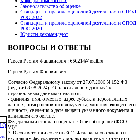
Кафедра Томского ГУ
Законодательство об оценке
Стандарты и правила оценочной деятельности СПОД
РОО 2022
Стандарты и правила оценочной деятельности СПОД
РОО 2020
Юристы рекомендуют
ВОПРОСЫ И ОТВЕТЫ
Гареев Рустам Фанавиевич : 650214@mail.ru
Гареев Рустам Фанавиевич
Согласно Федеральному закону от 27.07.2006 N 152-ФЗ
(ред. от 08.08.2024) "О персональных данных" к
персональным данным относятся:
- фамилия, имя, отчество, адрес субъекта персональных
данных, номер основного документа, удостоверяющего его
личность, сведения о дате выдачи указанного документа и
выдавшем его органе.
Федеральный стандарт оценки "Отчет об оценке (ФСО
OLQ
VI)"
7. В соответствии со статьей 11 Федерального закона и
Dww
настоящим федеральным стандартом оценки в отчете об