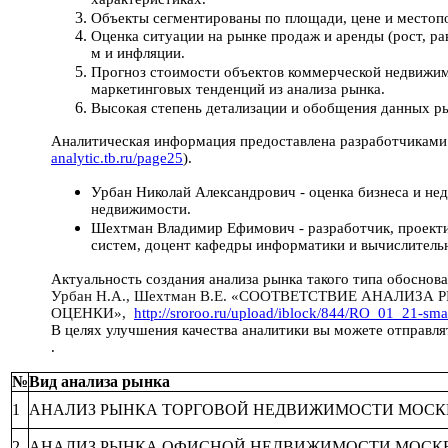
Объекты сегментированы по площади, цене и место
Оценка ситуации на рынке продаж и аренды (рост, ра
м и инфляции.
Прогноз стоимости объектов коммерческой недвижим
маркетинговых тенденций из анализа рынка.
Высокая степень детализации и обобщения данных р
Аналитическая информация предоставлена разработчиками
analytic.tb.ru/page25
).
Урбан Николай Александрович - о
ценка бизнеса и не
недвижимости.
Шехтман Владимир Ефимович -
разработчик, проект
систем, доцент кафедры информатики и вычислител
Актуальность создания анализа рынка такого типа обоснова
Урбан Н.А., Шехтман В.Е. «СООТВЕТСТВИЕ АНАЛ
ОЦЕНКИ»,
http://sroroo.ru/upload/iblock/844/RO_01_21-sma
В целях улучшения качества аналитики вы можете отправля
.
№
Вид анализа рынка
1
АНАЛИЗ РЫНКА ТОРГОВОЙ НЕДВИЖИМОСТИ МОС
2
АНАЛИЗ РЫНКА ОФИСНОЙ НЕДВИЖИМОСТИ МОСК