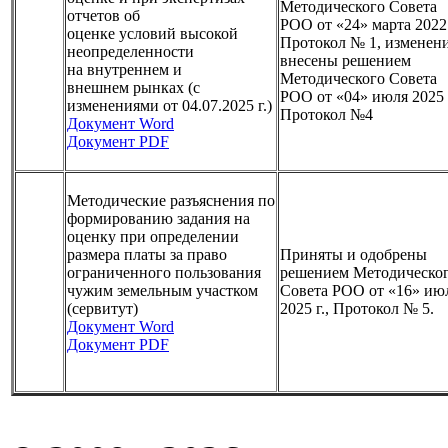
Методического Совета
отчетов об
РОО от «24» марта 2022 
оценке условий высокой
Протокол № 1, изменен
неопределенности
внесены решением
на внутреннем и
Методического Совета
внешнем рынках (с
РОО от «04» июля 2025 г
изменениями от 04.07.2025 г.)
Протокол №4
Документ Word
Документ PDF
Методические разъяснения по
формированию задания на
оценку при определении
размера платы за право
Приняты и одобрены
ограниченного пользования
решением Методическо
чужим земельным участком
Совета РОО от «16» ию
(сервитут)
2025 г., Протокол № 5.
Документ Word
Документ PDF