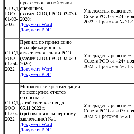
профессиональной этики
СПОД
оценщиков
Утверждены решением
РОО
(взамен СПОД РОО 02-030-
Совета РОО от «24» но
01-03-
2020)
2022 г. Протокол № 31-
2022
Документ Word
Документ PDF
Правила по применению
квалификационных
СПОД
аттестатов членами РОО
Утверждены решением
РОО
(взамен СПОД РОО 02-040-
Совета РОО от «24» но
01-04-
2020)
2022 г. Протокол № 31-
2022
Документ Word
Документ PDF
Методические рекомендации
по экспертизе отчетов
об оценке с
СПОД
датой
составления до
Утверждены решением
РОО
06.11.2022 г.
Совета РОО от «07» но
01-05-
(требования к экспертному
2022 г. Протокол № 
2022
заключению) № 1
Документ Word
Документ PDF