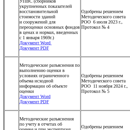
УПВС (сборников
укрупненных показателей
восстановительной
Одобрены решением
стоимости зданий
Методического совета
и сооружений для
РОО 6 июля 2023 г.,
переоценки основных фондов
Протокол № 4
в ценах и нормах, введенных
с 1 января 1969г.)
Документ Word
Документ PDF
Методические разъяснения по
выполнению оценки в
условиях ограниченного
Одобрены решением
объема исходной
Методического совета
информации об объекте
РОО 11 ноября 2024 г.,
оценки
Протокол № 5
Документ Word
Документ PDF
Методические разъяснения
по учету в отчетах об
Одобрены решением
оценке и при экспертизах