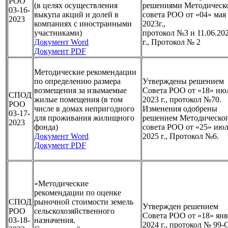
РОО
(в целях осуществления
решениями Методическ
03-16-
выкупа акций и долей в
совета РОО от «04» мая
2023
компаниях с иностранными
2023г.,
участниками)
протокол №3 и 11.06.20
Документ Word
г., Протокол № 2
Документ PDF
Методические рекомендации
по определению размера
Утверждены решением
возмещения за изымаемые
Совета РОО от «18» ию
СПОД
жилые помещения (в том
2023 г., протокол №70
.
РОО
числе в домах непригодного
Изменения одобрены
03-17-
для проживания жилищного
решением Методическо
2023
фонда)
совета РОО от «25» ию
Документ Word
2025 г., Протокол №6.
Документ PDF
«Методические
рекомендации по оценке
СПОД
рыночной стоимости земель
Утвержден решением
РОО
сельскохозяйственного
Совета РОО от «18» янв
03-18-
назначения.
2024 г., протокол № 99-