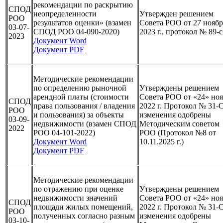
рекомендации по раскрытию
СПОД
неопределенности
Утвержден решением
РОО
результатов оценки» (взамен
Совета РОО от 27 ноябр
03-07-
СПОД РОО 04-090-2020)
2023 г., протокол № 89-с
2023
Документ Word
Документ PDF
Методические рекомендации
по определению рыночной
Утверждены решением
арендной платы (стоимости
Совета РОО от «24» но
СПОД
права пользования / владения
2022 г. Протокол № 31-
РОО
и пользования) за объекты
изменения одобрены
03-09-
недвижимости (взамен СПОД
Методическим советом
2022
РОО 04-101-2022)
РОО (Протокол №8 от
Документ Word
10.11.2025 г.)
Документ PDF
Методические рекомендации
по отражению при оценке
Утверждены решением
недвижимости значений
Совета РОО от «24» но
СПОД
площади жилых помещений,
2022 г. Протокол № 31-С
РОО
полученных согласно разным
изменения одобрены
03-10-