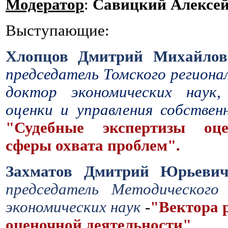
Модератор
:
Савицкий Алексей
Выступающие:
Хлопцов Дмитрий Михайло
председатель Томского регион
доктор экономических наук,
оценки и управления собств
"Судебные экспертизы оц
сферы охвата проблем".
Захматов Дмитрий Юрьев
председатель Методическог
экономических наук
-
"Вектора 
оценочной деятельности"