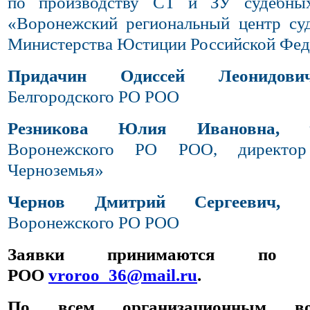
по производству СТ и ЗУ судебны
«Воронежский региональный центр су
Министерства Юстиции Российской Фед
Придачин Одиссей Леонидович
Белгородского РО РОО
Резникова Юлия Ивановна,
чл
Воронежского РО РОО, директо
Черноземья»
Чернов Дмитрий Сергеевич,
чл
Воронежского РО РОО
Заявки принимаются по
РОО
vroroo_36@mail.ru
.
По всем организационным во