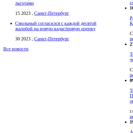
с
льготами
1
15 2023 ,
Санкт-Петербург
Р
Смольный согласился с каждой десятой
К
жалобой на новую кадастровую оценку
С
30 2023 ,
Санкт-Петербург
р
2
Все новости
Т
ч
С
р
0
Т
П
о
г
р
1
А