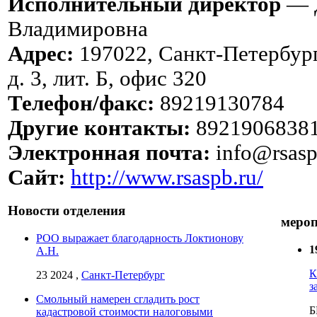
Исполнительный директор
— Д
Владимировна
Адрес:
197022, Санкт-Петербург
д. 3, лит. Б, офис 320
Телефон/факс:
89219130784
Другие контакты:
8921906838
Электронная почта:
info@rsasp
Сайт:
http://www.rsaspb.ru/
Новости отделения
меро
РОО выражает благодарность Локтионову
1
А.Н.
К
23 2024 ,
Санкт-Петербург
з
Смольный намерен сгладить рост
Б
кадастровой стоимости налоговыми