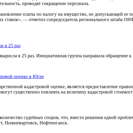
тельность, проводят сокращение персонала.
тановление платы по налогу на имущество, не допускающей ее 
х ставок», — отметил сопредседатель регионального штаба ОН
и в 25 раз
выросла в 25 раз. Инициативная группа направила обращение к 
тровой оценке в Югре
арственной кадастровой оценке, является предоставление право
 могут существенно повлиять на величину кадастровой стоимост
 количество судебных споров, что, вместо решения одной пробл
ут, Нижневартовск, Нефтеюганск.