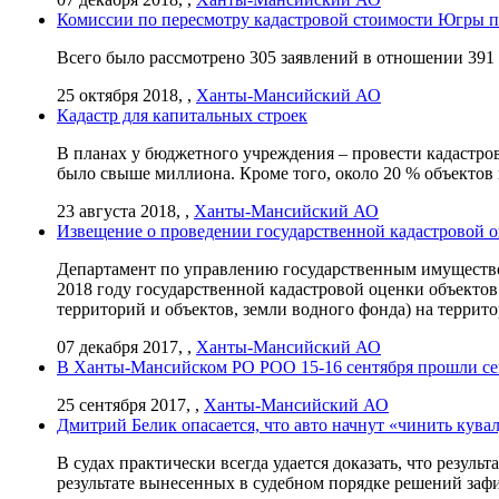
Комиссии по пересмотру кадастровой стоимости Югры п
Всего было рассмотрено 305 заявлений в отношении 391
25 октября 2018, ,
Ханты-Мансийский АО
Кадастр для капитальных строек
В планах у бюджетного учреждения – провести кадастров
было свыше миллиона. Кроме того, около 20 % объектов 
23 августа 2018, ,
Ханты-Мансийский АО
Извещение о проведении государственной кадастровой о
Департамент по управлению государственным имущество
2018 году государственной кадастровой оценки объекто
территорий и объектов, земли водного фонда) на терри
07 декабря 2017, ,
Ханты-Мансийский АО
В Ханты-Мансийском РО РОО 15-16 сентября прошли се
25 сентября 2017, ,
Ханты-Мансийский АО
Дмитрий Белик опасается, что авто начнут «чинить кув
В судах практически всегда удается доказать, что резул
результате вынесенных в судебном порядке решений заф