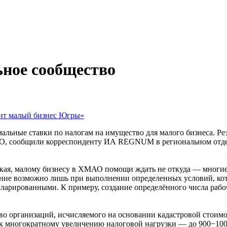
ное сообщество
бит малый бизнес Югры»
ьные ставки по налогам на имущество для малого бизнеса. Р
АО, сообщили корреспонденту ИА REGNUM в региональном отд
ая, малому бизнесу в ХМАО помощи ждать не откуда — многие 
ение возможно лишь при выполнении определенных условий, ко
рированными. К примеру, создание определённого числа рабочи
во организаций, исчисляемого на основании кадастровой стоимо
о к многократному увеличению налоговой нагрузки — до 900−10