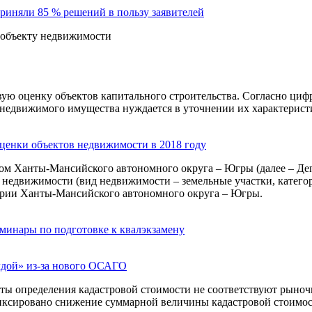
риняли 85 % решений в пользу заявителей
 объекту недвижимости
ую оценку объектов капитального строительства. Согласно цифра
недвижимого имущества нуждается в уточнении их характеристи
ценки объектов недвижимости в 2018 году
м Ханты-Мансийского автономного округа – Югры (далее – Деп
в недвижимости (вид недвижимости – земельные участки, катего
тории Ханты-Мансийского автономного округа – Югры.
минары по подготовке к квалэкзамену
алдой» из-за нового ОСАГО
ьтаты определения кадастровой стоимости не соответствуют рыноч
иксировано снижение суммарной величины кадастровой стоимости