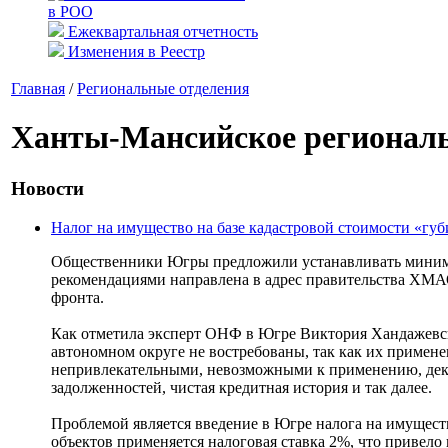
в РОО
Ежеквартальная отчетность
Изменения в Реестр
Главная
/
Региональные отделения
Ханты-Мансийское региональ
Новости
Налог на имущество на базе кадастровой стоимости «гу
Общественники Югры предложили устанавливать минимал
рекомендациями направлена в адрес правительства ХМ
фронта.
Как отметила эксперт ОНФ в Югре Виктория Хандажевск
автономном округе не востребованы, так как их примен
непривлекательными, невозможными к применению, декла
задолженностей, чистая кредитная история и так далее.
Проблемой является введение в Югре налога на имущест
объектов применяется налоговая ставка 2%, что привел