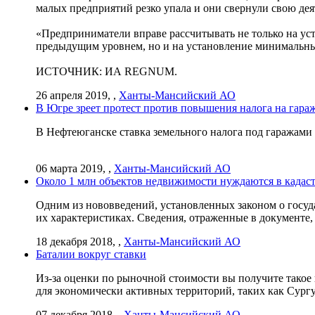
малых предприятий резко упала и они свернули свою дея
«Предприниматели вправе рассчитывать не только на ус
предыдущим уровнем, но и на установление минимальны
ИСТОЧНИК: ИА REGNUM.
26 апреля 2019, ,
Ханты-Мансийский АО
В Югре зреет протест против повышения налога на гараж
В Нефтеюганске ставка земельного налога под гаражами 
06 марта 2019, ,
Ханты-Мансийский АО
Около 1 млн объектов недвижимости нуждаются в кадас
Одним из нововведений, установленных законом о госуд
их характеристиках. Сведения, отраженные в документе,
18 декабря 2018, ,
Ханты-Мансийский АО
Баталии вокруг ставки
Из-за оценки по рыночной стоимости вы получите такое
для экономически активных территорий, таких как Сург
07 декабря 2018, ,
Ханты-Мансийский АО