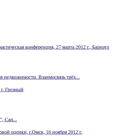
 недвижимости. Взаимосвязь трёх...
 Сан...