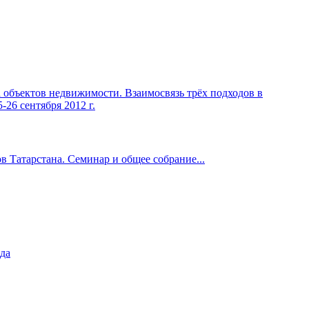
 Татарстана. Семинар и общее собрание...
да