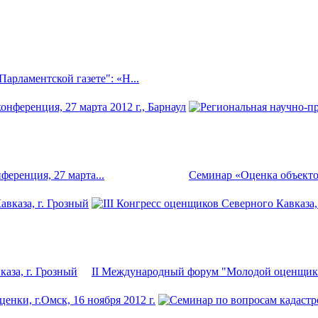
арламентской газете": «Н...
ференция, 27 марта...
Семинар «Оценка объектов
аза, г. Грозный
II Международный форум "Молодой оценщик",