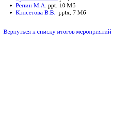
Репин М.А.
ppt, 10 Мб
Консетова В.В.
pptx, 7 Мб
Вернуться к списку итогов мероприятий