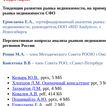
Тенденции развития рынка недвижимости, на приме
рынка недвижимости СФО
Ермолаева Е.А.
, сертифицированный аналитик рынка
недвижимости, руководитель ООО «RID Analytics», г.
Новосибирск
Перспективные вопросы анализа рынков недвижимо
регионов России
Репин М.А.
–
член Методического Совета РООЮ г.Омс
Консетова В.В
–
член Совета РОО, г.Санкт-Петербург
Козырь Ю.В.
pptx, 5 Мб
Хлопцов Д.М. Оценочный консалтинг
ppt, 3 
Захматов Д.М.
ppt, 4 Мб
Ковалев А.В.
pdf, 414 Кб
Пошивайло А.Ю.
pptx, 4 Мб
Ермолаева Е.А.
pdf, 2 Мб