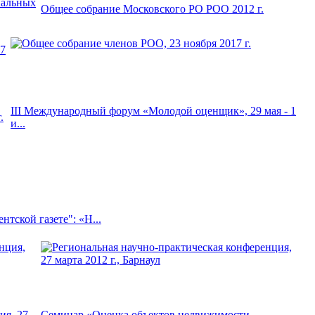
нальных
Общее собрание Московского РО РОО 2012 г.
III Международный форум «Молодой оценщик», 29 мая - 1
.
и...
тской газете": «Н...
ия, 27
Семинар «Оценка объектов недвижимости.