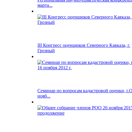
марта...
III Конгресс оценщиков Северного Кавказа, г.
Грозный
Семинар по вопросам кадастровой оценки, г.О
нояб...