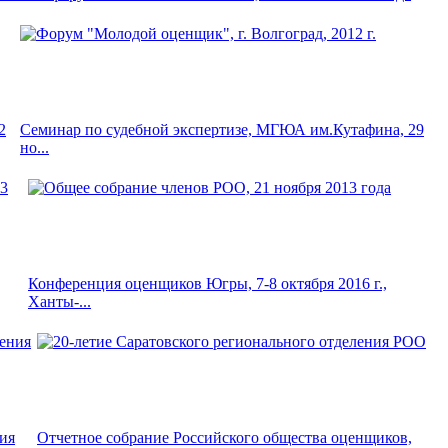
2
Семинар по судебной экспертизе, МГЮА им.Кутафина, 29
но...
Конференция оценщиков Югры, 7-8 октября 2016 г.,
Ханты-...
ния
Отчетное собрание Российского общества оценщиков,