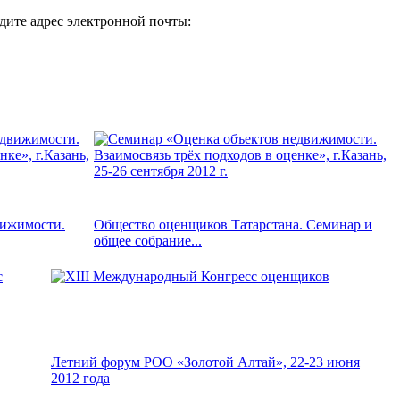
дите адрес электронной почты:
вижимости.
Общество оценщиков Татарстана. Семинар и
общее собрание...
Летний форум РОО «Золотой Алтай», 22-23 июня
2012 года