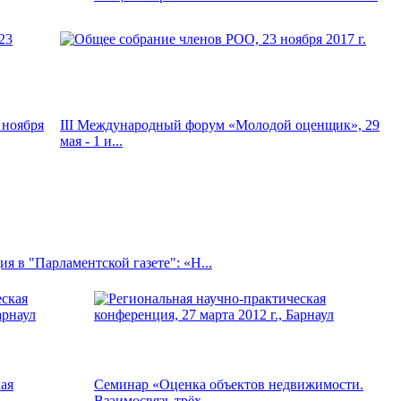
 ноября
III Международный форум «Молодой оценщик», 29
мая - 1 и...
я в "Парламентской газете": «Н...
ая
Семинар «Оценка объектов недвижимости.
Взаимосвязь трёх...