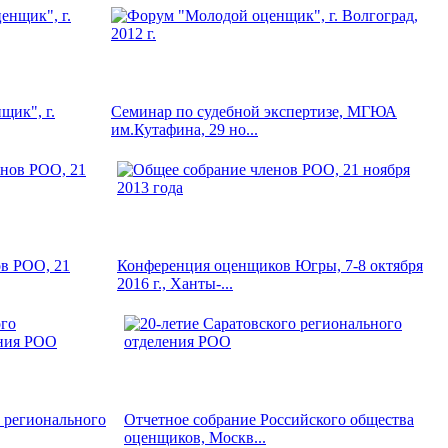
щик", г.
Семинар по судебной экспертизе, МГЮА
им.Кутафина, 29 но...
в РОО, 21
Конференция оценщиков Югры, 7-8 октября
2016 г., Ханты-...
о регионального
Отчетное собрание Российского общества
оценщиков, Москв...