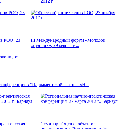
.
2012 г.
в РОО, 23
III Международный форум «Молодой
оценщик», 29 мая - 1 и...
онференция в "Парламентской газете": «Н...
практическая
Семинар «Оценка объектов
..
недвижимости. Взаимосвязь трёх...