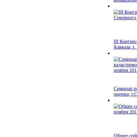
III Конгре
Кавказа, г
Семинар п
оценки, г.О
Общее соб