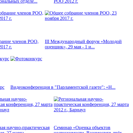
ональных отделе...
РОО 2012 г.
рание членов РОО,
III Международный форум «Молодой
017 г.
оценщик», 29 мая - 1 и...
рс
Видеоконференция в "Парламентской газете": «Н...
ая научно-практическая
Семинар «Оценка объектов
я, 27 марта...
недвижимости. Взаимосвязь трёх...