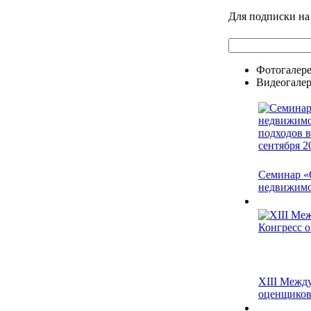
Для подписки на
Фотогалер
Видеогалер
Семинар «
недвижимос
XIII Межд
оценщико