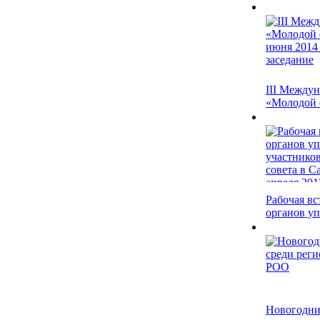
III Между
«Молодой о
Рабочая вс
органов у
Новогодни