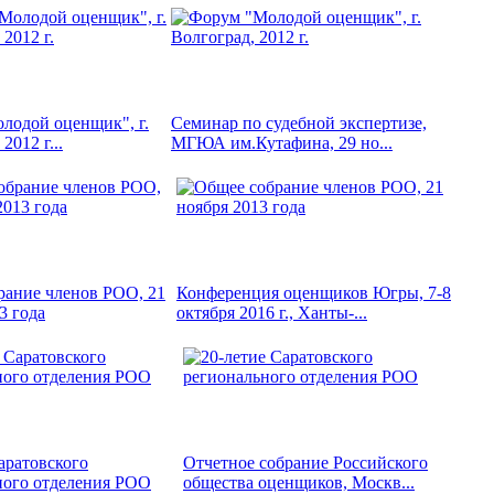
лодой оценщик", г.
Семинар по судебной экспертизе,
2012 г...
МГЮА им.Кутафина, 29 но...
рание членов РОО, 21
Конференция оценщиков Югры, 7-8
3 года
октября 2016 г., Ханты-...
аратовского
Отчетное собрание Российского
ного отделения РОО
общества оценщиков, Москв...