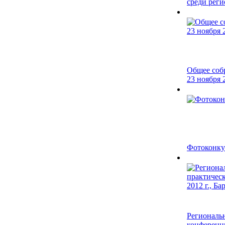
среди реги
Общее соб
23 ноября 2
Фотоконку
Региональн
конференци