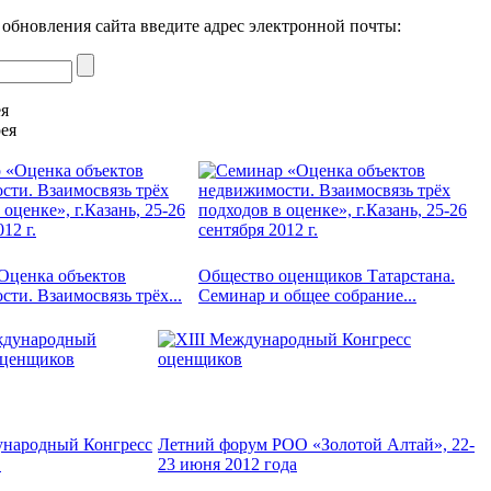
 обновления сайта введите адрес электронной почты:
ея
ея
Оценка объектов
Общество оценщиков Татарстана.
ти. Взаимосвязь трёх...
Семинар и общее собрание...
ународный Конгресс
Летний форум РОО «Золотой Алтай», 22-
в
23 июня 2012 года