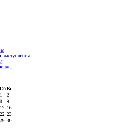
ия
и выступления
ея
риалы
Сб
Вс
1
2
8
9
15
16
22
23
29
30