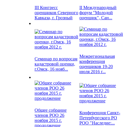
III Конгресс
II Международный
оценщиков Северного
форум "Молодой
Кавказа, г. Грозный
оценщик", Сан...
Межрегиональная
Семинар по вопросам
конференция
кадастровой оценки,
оценщиков 19-20
г.Омск, 16 нояб...
июля 2016 г...
Общее собрание
Конференция Санкт-
членов РОО 26
Петербургского РО
ноября 2015 г.
РОО "Наследие:...
продолжение