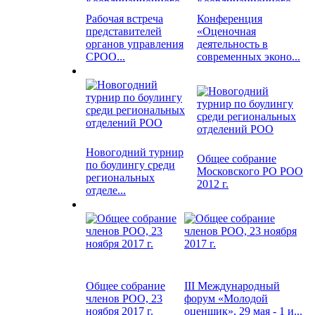
Рабочая встреча
Конференция
представителей
«Оценочная
органов управления
деятельность в
СРОО...
современных эконо...
Новогодний турнир
Общее собрание
по боулингу среди
Московского РО РОО
региональных
2012 г.
отделе...
Общее собрание
III Международный
членов РОО, 23
форум «Молодой
ноября 2017 г.
оценщик», 29 мая - 1 и...