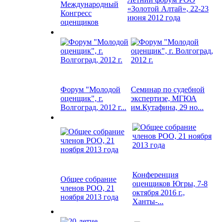
Международный
«Золотой Алтай», 22-23
Конгресс
июня 2012 года
оценщиков
Форум "Молодой
Семинар по судебной
оценщик", г.
экспертизе, МГЮА
Волгоград, 2012 г...
им.Кутафина, 29 но...
Конференция
Общее собрание
оценщиков Югры, 7-8
членов РОО, 21
октября 2016 г.,
ноября 2013 года
Ханты-...