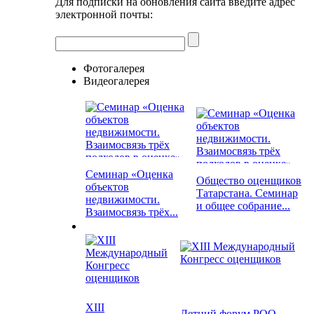
Для подписки на обновления сайта введите адрес
электронной почты:
Фотогалерея
Видеогалерея
Семинар «Оценка
Общество оценщиков
объектов
Татарстана. Семинар
недвижимости.
и общее собрание...
Взаимосвязь трёх...
XIII
Летний форум РОО