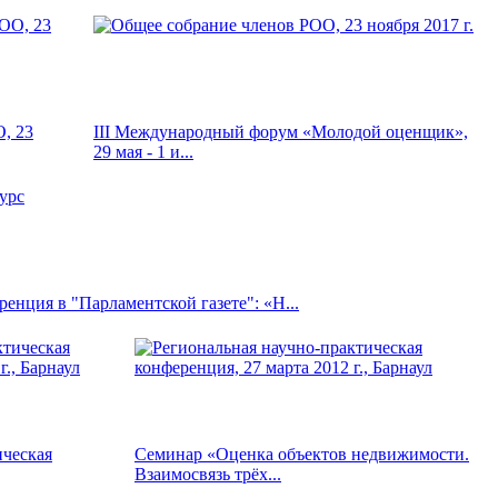
, 23
III Международный форум «Молодой оценщик»,
29 мая - 1 и...
енция в "Парламентской газете": «Н...
ическая
Семинар «Оценка объектов недвижимости.
Взаимосвязь трёх...