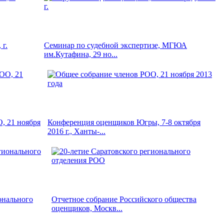
г.
Семинар по судебной экспертизе, МГЮА
им.Кутафина, 29 но...
, 21 ноября
Конференция оценщиков Югры, 7-8 октября
2016 г., Ханты-...
онального
Отчетное собрание Российского общества
оценщиков, Москв...