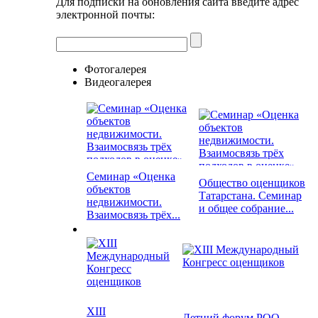
Для подписки на обновления сайта введите адрес
электронной почты:
Фотогалерея
Видеогалерея
Семинар «Оценка
Общество оценщиков
объектов
Татарстана. Семинар
недвижимости.
и общее собрание...
Взаимосвязь трёх...
XIII
Летний форум РОО