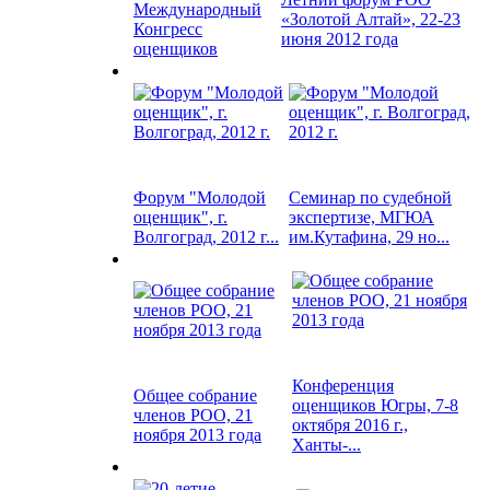
Международный
«Золотой Алтай», 22-23
Конгресс
июня 2012 года
оценщиков
Форум "Молодой
Семинар по судебной
оценщик", г.
экспертизе, МГЮА
Волгоград, 2012 г...
им.Кутафина, 29 но...
Конференция
Общее собрание
оценщиков Югры, 7-8
членов РОО, 21
октября 2016 г.,
ноября 2013 года
Ханты-...