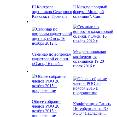
III Конгресс
II Международный
оценщиков Северного
форум "Молодой
Кавказа, г. Грозный
оценщик", Сан...
Межрегиональная
Семинар по вопросам
конференция
кадастровой оценки,
оценщиков 19-20
г.Омск, 16 нояб...
июля 2016 г...
Общее собрание
Конференция Санкт-
членов РОО 26
Петербургского РО
ноября 2015 г.
РОО "Наследие:...
продолжение