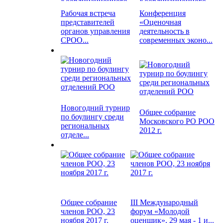
Рабочая встреча
Конференция
представителей
«Оценочная
органов управления
деятельность в
СРОО...
современных эконо...
Новогодний турнир
Общее собрание
по боулингу среди
Московского РО РОО
региональных
2012 г.
отделе...
Общее собрание
III Международный
членов РОО, 23
форум «Молодой
ноября 2017 г.
оценщик», 29 мая - 1 и...