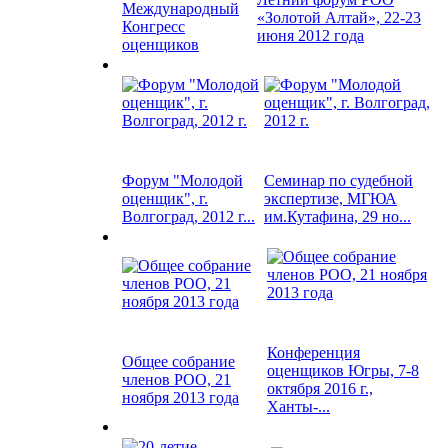
Международный
«Золотой Алтай», 22-23
Конгресс
июня 2012 года
оценщиков
Форум "Молодой
Семинар по судебной
оценщик", г.
экспертизе, МГЮА
Волгоград, 2012 г...
им.Кутафина, 29 но...
Конференция
Общее собрание
оценщиков Югры, 7-8
членов РОО, 21
октября 2016 г.,
ноября 2013 года
Ханты-...