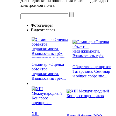
Для подписки на обновления сайта введите адрес
электронной почты:
Фотогалерея
Видеогалерея
Семинар «Оценка
Общество оценщиков
объектов
Татарстана. Семинар
недвижимости.
и общее собрание...
Взаимосвязь трёх...
XIII
Летний форум РОО