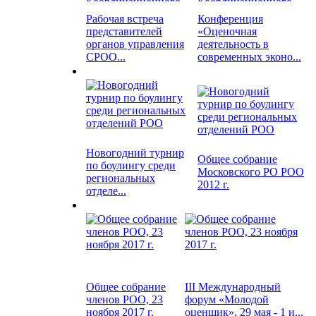
Рабочая встреча
Конференция
представителей
«Оценочная
органов управления
деятельность в
СРОО...
современных эконо...
Новогодний турнир
Общее собрание
по боулингу среди
Московского РО РОО
региональных
2012 г.
отделе...
Общее собрание
III Международный
членов РОО, 23
форум «Молодой
ноября 2017 г.
оценщик», 29 мая - 1 и...