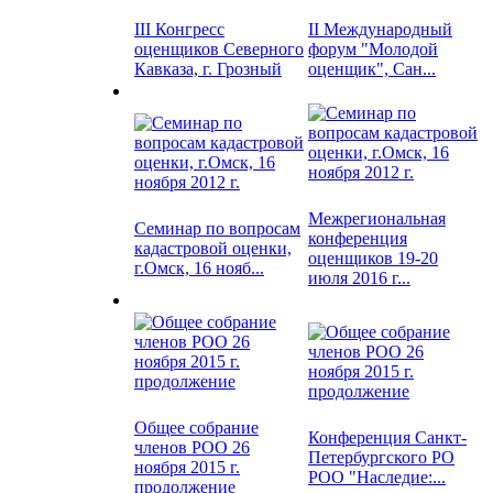
III Конгресс
II Международный
оценщиков Северного
форум "Молодой
Кавказа, г. Грозный
оценщик", Сан...
Межрегиональная
Семинар по вопросам
конференция
кадастровой оценки,
оценщиков 19-20
г.Омск, 16 нояб...
июля 2016 г...
Общее собрание
Конференция Санкт-
членов РОО 26
Петербургского РО
ноября 2015 г.
РОО "Наследие:...
продолжение