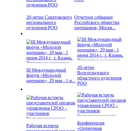
20-летие Саратовского
Отчетное собрание
регионального
Российского общества
отделения РОО
оценщиков, Москв...
20-летие
III Международный
Волгоградского
форум «Молодой
областного отделения
оценщик», 29 мая - 1 и...
РОО
Конференция
Рабочая встреча
«Оценочная
представителей органов