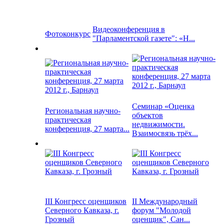
Видеоконференция в
Фотоконкурс
"Парламентской газете": «Н...
Семинар «Оценка
Региональная научно-
объектов
практическая
недвижимости.
конференция, 27 марта...
Взаимосвязь трёх...
III Конгресс оценщиков
II Международный
Северного Кавказа, г.
форум "Молодой
Грозный
оценщик", Сан...