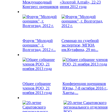
Международный
«Золотой Алтай», 22-23
Конгресс оценщиков
июня 2012 года
Форум "Молодой
Семинар по судебной
оценщик", г.
экспертизе, МГЮА
Волгоград, 2012 г...
им.Кутафина, 29 но...
Общее собрание
Конференция оценщиков
членов РОО, 21
Югры, 7-8 октября 2016 г.,
ноября 2013 года
Ханты-...