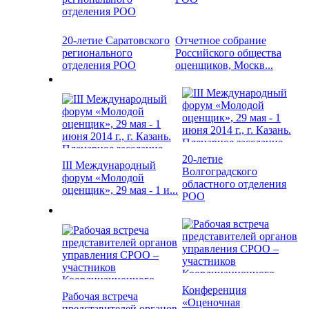
20-летие Саратовского
Отчетное собрание
регионального
Российского общества
отделения РОО
оценщиков, Москв...
20-летие
III Международный
Волгоградского
форум «Молодой
областного отделения
оценщик», 29 мая - 1 и...
РОО
Конференция
Рабочая встреча
«Оценочная
представителей органов