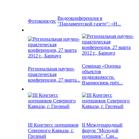
Видеоконференция в
Фотоконкурс
"Парламентской газете": «Н...
Семинар «Оценка
Региональная научно-
объектов
практическая
недвижимости.
конференция, 27 марта...
Взаимосвязь трёх...
III Конгресс оценщиков
II Международный
Северного Кавказа, г.
форум "Молодой
Грозный
оценщик", Сан...