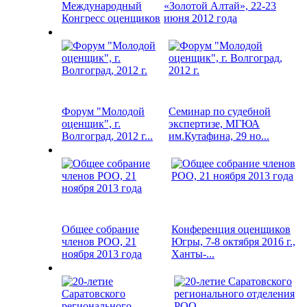
Международный
«Золотой Алтай», 22-23
Конгресс оценщиков
июня 2012 года
Форум "Молодой
Семинар по судебной
оценщик", г.
экспертизе, МГЮА
Волгоград, 2012 г...
им.Кутафина, 29 но...
Общее собрание
Конференция оценщиков
членов РОО, 21
Югры, 7-8 октября 2016 г.,
ноября 2013 года
Ханты-...