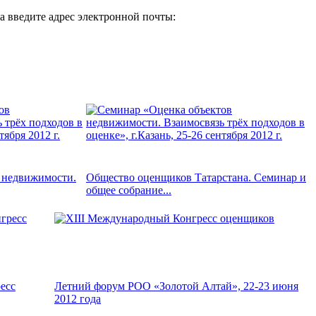
а введите адрес электронной почты:
 недвижимости.
Общество оценщиков Татарстана. Семинар и
общее собрание...
есс
Летний форум РОО «Золотой Алтай», 22-23 июня
2012 года