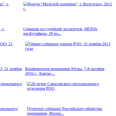
 г.
Семинар по судебной экспертизе, МГЮА
им.Кутафина, 29 но...
, 21 ноября
Конференция оценщиков Югры, 7-8 октября
2016 г., Ханты-...
ионального
Отчетное собрание Российского общества
оценщиков, Москв...