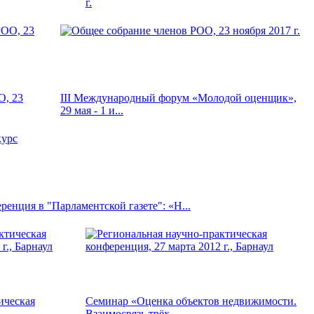
г.
О, 23
III Международный форум «Молодой оценщик»,
29 мая - 1 и...
енция в "Парламентской газете": «Н...
ическая
Семинар «Оценка объектов недвижимости.
Взаимосвязь трёх...