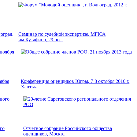
оград,
Семинар по судебной экспертизе, МГЮА
им.Кутафина, 29 но...
ября
Конференция оценщиков Югры, 7-8 октября 2016 г.,
Ханты-...
ого
Отчетное собрание Российского общества
оценщиков, Москв...