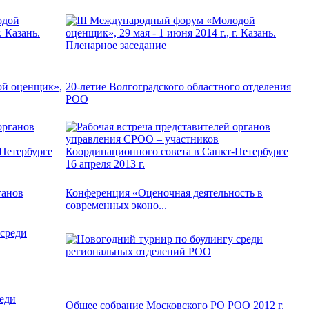
ой оценщик»,
20-летие Волгоградского областного отделения
РОО
ганов
Конференция «Оценочная деятельность в
современных эконо...
еди
Общее собрание Московского РО РОО 2012 г.