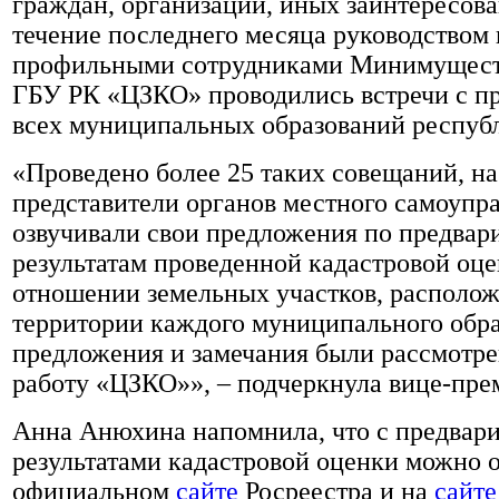
граждан, организаций, иных заинтересова
течение последнего месяца руководством 
профильными сотрудниками Минимущест
ГБУ РК «ЦЗКО» проводились встречи с п
всех муниципальных образований респуб
«Проведено более 25 таких совещаний, н
представители органов местного самоупр
озвучивали свои предложения по предва
результатам проведенной кадастровой оце
отношении земельных участков, располо
территории каждого муниципального обра
предложения и замечания были рассмотре
работу «ЦЗКО»», – подчеркнула вице-пре
Анна Анюхина напомнила, что с предвар
результатами кадастровой оценки можно 
официальном
сайте
Росреестра и на
сайт