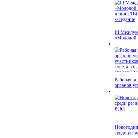
III Между
«Молодой о
Рабочая вс
органов у
Новогодни
среди реги