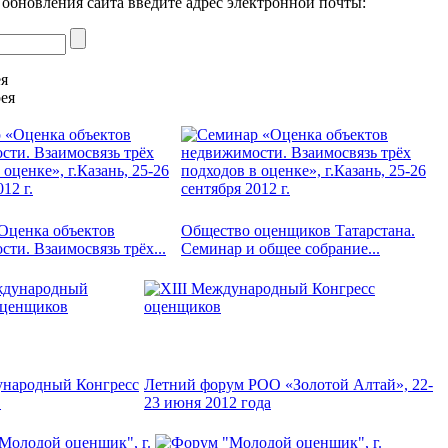
 обновления сайта введите адрес электронной почты:
ея
ея
Оценка объектов
Общество оценщиков Татарстана.
ти. Взаимосвязь трёх...
Семинар и общее собрание...
ународный Конгресс
Летний форум РОО «Золотой Алтай», 22-
в
23 июня 2012 года