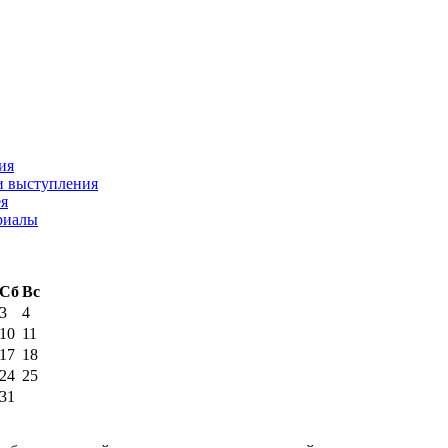
ия
и выступления
ея
риалы
Сб
Вс
3
4
10
11
17
18
24
25
31