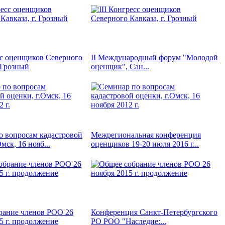
сс оценщиков Северного
II Международный форум "Молодой
. Грозный
оценщик", Сан...
о вопросам кадастровой
Межрегиональная конференция
мск, 16 нояб...
оценщиков 19-20 июля 2016 г...
рание членов РОО 26
Конференция Санкт-Петербургского
5 г. продолжение
РО РОО "Наследие:...