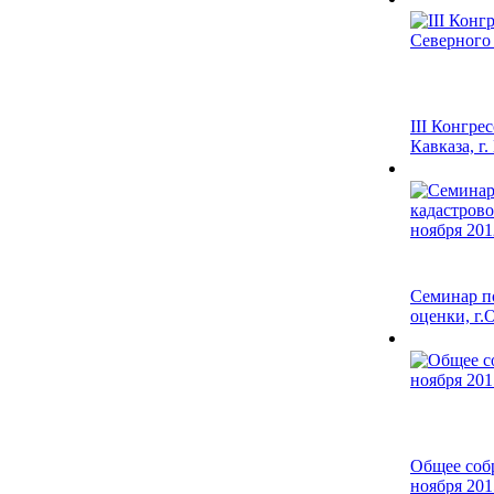
III Конгре
Кавказа, г
Семинар п
оценки, г.О
Общее соб
ноября 201