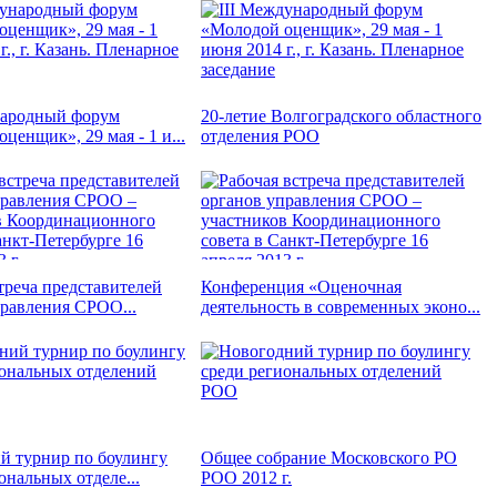
народный форум
20-летие Волгоградского областного
ценщик», 29 мая - 1 и...
отделения РОО
треча представителей
Конференция «Оценочная
правления СРОО...
деятельность в современных эконо...
й турнир по боулингу
Общее собрание Московского РО
ональных отделе...
РОО 2012 г.