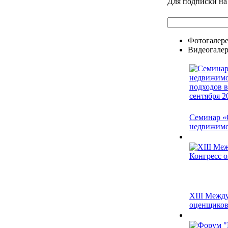
Для подписки на
Фотогалер
Видеогалер
Семинар «
недвижимос
XIII Межд
оценщико