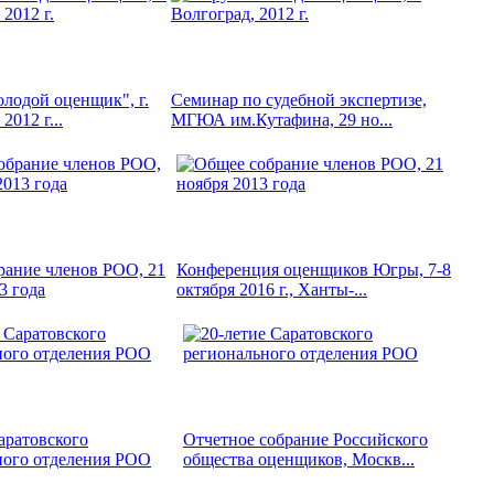
лодой оценщик", г.
Семинар по судебной экспертизе,
2012 г...
МГЮА им.Кутафина, 29 но...
рание членов РОО, 21
Конференция оценщиков Югры, 7-8
3 года
октября 2016 г., Ханты-...
аратовского
Отчетное собрание Российского
ного отделения РОО
общества оценщиков, Москв...