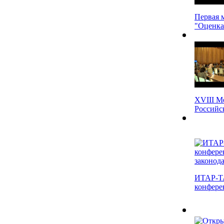
Первая 
"Оценка 
XVIII М
Российск
ИТАР-ТА
конферен