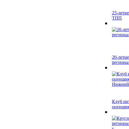
25-летие
ТПП
20-лети
региона
Клуб ин
оценщико