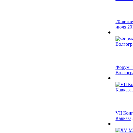
20-лети
июля 201
Форум "
Волгогра
VII Кон
Кавказа,