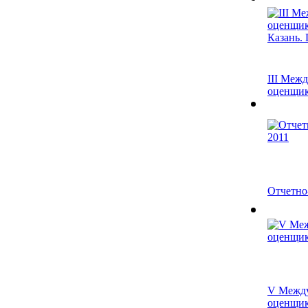
III Меж
оценщик»
Отчетно
V Межд
оценщико