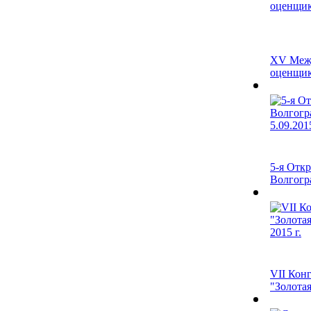
XV Межд
оценщико
5-я Отк
Волгогра
VII Кон
"Золотая