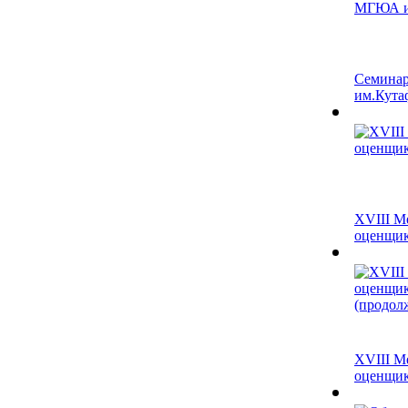
Семинар
им.Кутаф
XVIII М
оценщико
XVIII М
оценщико