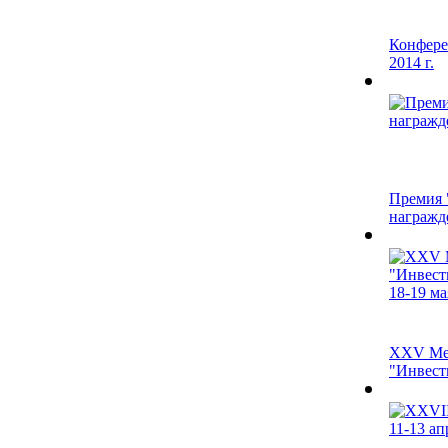
Конфере
2014 г.
Премия 
награжде
XXV Ме
"Инвест