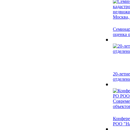
Семинар
оценка о
20-лети
отделени
Конфере
РОО "Нас