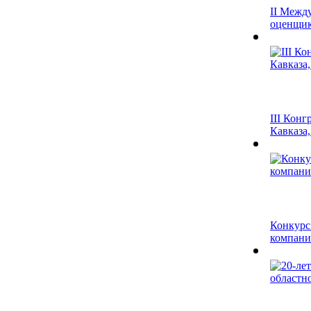
II Межд
оценщик"
III Кон
Кавказа,
Конкурс
компания