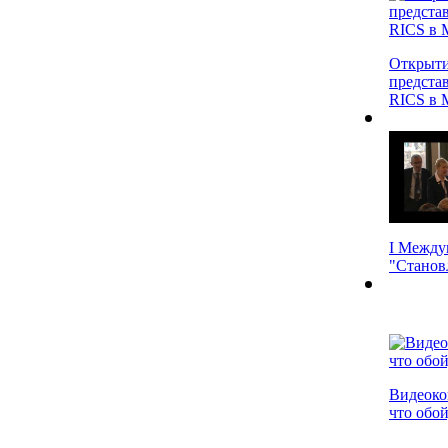
Открыт
предста
RICS в 
I Между
"Становл
Видеоко
что обой