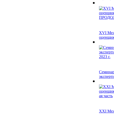
XVI Меж
оценщико
Семинар
эксперт
XXI Меж