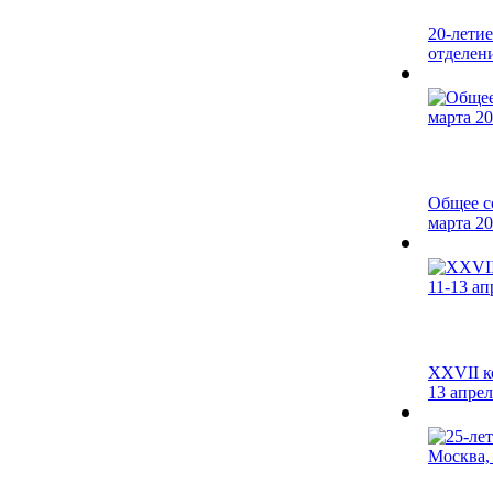
20-лети
отделен
Общее с
марта 20
XXVII к
13 апреля