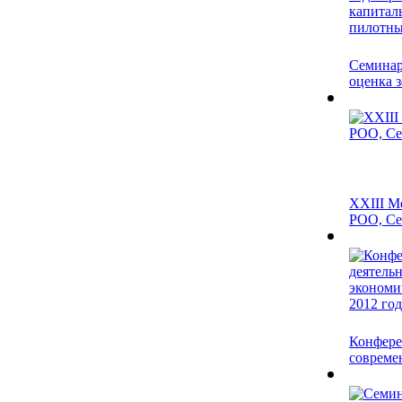
Семинар
оценка з
XXIII М
РОО, Сев
Конфере
современ