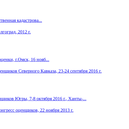
венная кадастрова...
енки, г.Омск, 16 нояб...
иков Югры, 7-8 октября 2016 г., Ханты-...