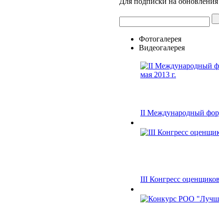
Для подписки на обновления 
Фотогалерея
Видеогалерея
II Международный фор
III Конгресс оценщиков