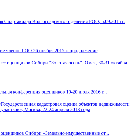
ие членов РОО 26 ноября 2015 г. продолжение
ьная конференция оценщиков 19-20 июля 2016 г...
 оценщиков Сибири «Земельно-имущественные от...